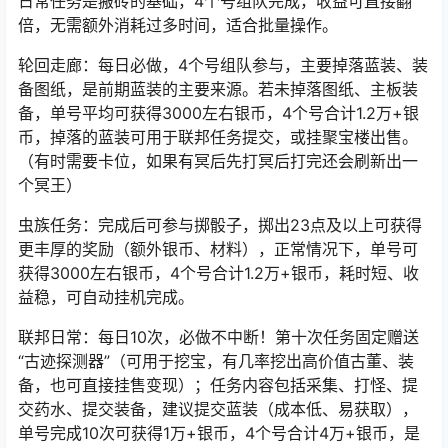
日常任务是搬砖的基础，4个号组队完成，收益可直接翻
倍，无需额外消耗过多时间，适合批量操作。
轮回走廊：每日必做，4个号组队参与，主要掉落蓝装、装
备图纸，是前期蓝装的主要来源。若未掉落图纸、主板装
备，单号平均可获得3000左右银币，4个号合计1.2万+银
币，掉落的蓝装可用于联邦任务提交，或挂聚宝楼出售。
（有时需要卡位，如果有冥后先打冥后打完还会刷新出一
个冥王）
虫族任务：完成后可参与掷骰子，掷出23点及以上可获得
更丰厚的奖励（额外银币、材料），正常情况下，单号可
获得3000左右银币，4个号合计1.2万+银币，耗时短、收
益稳，可自动挂机完成。
联邦日常：每日10次，必做不中断！第十次任务固定赠送
“古迹探测器”（可用于挖宝，有几率挖出高价值古董、装
备，也可直接挂售变现）；任务内容包括采集、打怪、提
交药水、提交装备，建议提交蓝装（成本低、易获取），
单号完成10次可获得1万+银币，4个号合计4万+银币，是