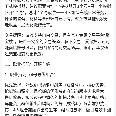
（存在账号安全风险，且易被检测）；有电脑的玩家优先
下载模拟器，建议配置为“一个模拟器开3个号+另一个模拟
器开1个号”，总计4个号最优——4人组队完成日常任务，
掉落的装备、材料等全部归自己所有，避免被其他玩家分
走收益，最大化搬砖效率。
交易提醒：游戏支持自由交易，且有官方专属交易平台“
聚
宝楼
”，是唯一安全的交易渠道，私下交易不受保护，还可
能面临账号风险，搬砖所得的可交易道具、银币，建议通
过聚宝楼变现更稳妥。
二、职业搭配与开服升级
1. 职业搭配（4号最优组合）
优先选择：2枪械+1异能+1剑舞（或格斗）。核心优势：
枪械输出稳定，且枪械的优质装备在当前版本需求量大、
售价偏高，搬砖过程中掉落的枪械装备可卖出更高价格；
异能负责群体输出和辅助，剑舞（或格斗）负责前排抗
伤，4人组合兼顾输出与生存，组队过副本、做日常效率翻