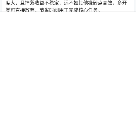
2. 异度挂机：当前版本已开启
跨服异度
（每周二、四、六
21:45开放），异度内经常爆发PK，仅适合精品号参与
首页
专题
认证
搜索
菜单
我的
（战力达标、装备较好），普通多开号不建议参与，容易
被清号，损失时间成本；跨服异度可掉落高价值武器图
纸，一张可卖20-30米，精品号可跟着军团抱团参与，抢
占资源。
（七）远古头领
远古头领会在地图头领点随机刷新，刷新频率低、击杀难
度大，且掉落收益不稳定，远不如其他搬砖点高效，多开
党可直接放弃，节省时间用于完成核心任务。
点点赞赏，手留余香
给TA打赏
还没有人赞赏，快来当第一个赞赏的人吧！