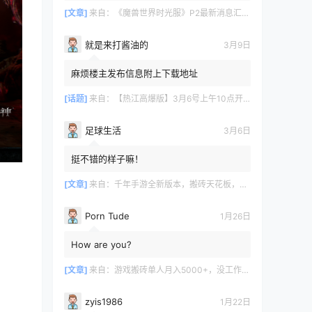
[文章]
来自：
《魔兽世界时光服》P2最新消息汇总，九大硬核干货速报
就是来打酱油的
3月9日
麻烦楼主发布信息附上下载地址
[话题]
来自：
【热江高爆版】3月6号上午10点开服
足球生活
3月6日
挺不错的样子嘛！
[文章]
来自：
千年手游全新版本，搬砖天花板，闭着眼都能赚！
Porn Tude
1月26日
How are you?
[文章]
来自：
游戏搬砖单人月入5000+，没工作在家一个人就能做
zyis1986
1月22日