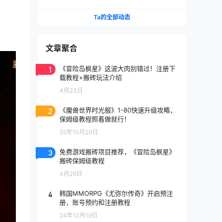
《天堂》IP手游国服将至
Ta的全部动态
文章聚合
1
《冒险岛枫星》这波大肉别错过！注册下
载教程+搬砖玩法介绍
4月23日
2
《魔兽世界时光服》1-80快速升级攻略，
保姆级教程照着做就行！
25年10月29日
3
免费游戏搬砖项目推荐，《冒险岛枫星》
搬砖保姆级教程
4月26日
4
韩国MMORPG《尤弥尔传奇》开启预注
册，账号预约和注册教程
24年12月19日