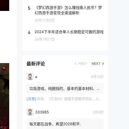
5
《梦幻西游手游》怎么赚钱换人民币？梦
幻西游手游变现全渠道解析
25年11月3日
6
2024下半年适合单人长期稳定可搬的游戏
24年7月11日
最新评论
PREV
NEXT
a
4月19日
垃圾游戏，纯圈钱的，基本的基本材料、白
防卷、白武卷、白装...爆率低的你都感觉在
浪费电费，就跟别说绿...
[文章]
来自：
《天堂W》国服手游搬砖项目，上手简单稳定吃肉，适合长期搬砖！
333985
3月9日
每天都在战争，希望2026和平.