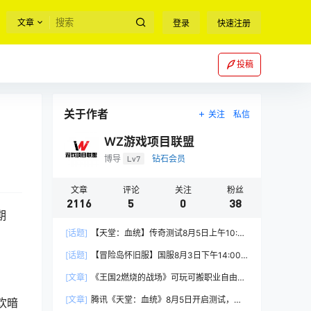
文章
登录
快速注册
投稿
关于作者
关注
私信
WZ游戏项目联盟
博导
Lv7
钻石会员
文章
评论
关注
粉丝
2116
5
0
38
期
[话题]
【天堂：血统】传奇测试8月5日上午10:00
正式开启
[话题]
【冒险岛怀旧服】国服8月3日下午14:00
正式上线
[文章]
《王国2燃烧的战场》可玩可搬职业自由，
能挂机自由交易
[文章]
腾讯《天堂：血统》8月5日开启测试，
欢暗