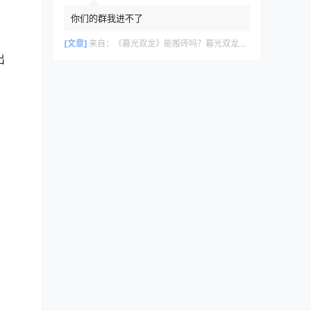
你们的群我进不了
[文章]
来自：
《暮光双龙》能搬砖吗？暮光双龙搬砖攻略教程
出