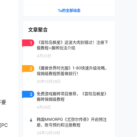
《天堂》IP手游国服将至
Ta的全部动态
文章聚合
1
《冒险岛枫星》这波大肉别错过！注册下
载教程+搬砖玩法介绍
4月23日
2
《魔兽世界时光服》1-80快速升级攻略，
保姆级教程照着做就行！
25年10月29日
3
免费游戏搬砖项目推荐，《冒险岛枫星》
搬砖保姆级教程
不要
4月26日
4
韩国MMORPG《尤弥尔传奇》开启预注
PC
册，账号预约和注册教程
24年12月19日