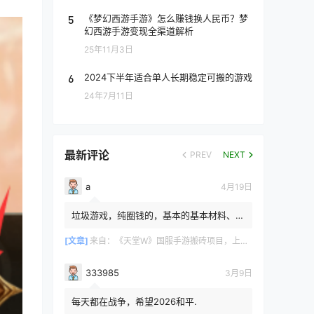
5
《梦幻西游手游》怎么赚钱换人民币？梦
幻西游手游变现全渠道解析
25年11月3日
6
2024下半年适合单人长期稳定可搬的游戏
24年7月11日
最新评论
PREV
NEXT
a
4月19日
垃圾游戏，纯圈钱的，基本的基本材料、白
防卷、白武卷、白装...爆率低的你都感觉在
浪费电费，就跟别说绿...
[文章]
来自：
《天堂W》国服手游搬砖项目，上手简单稳定吃肉，适合长期搬砖！
333985
3月9日
每天都在战争，希望2026和平.