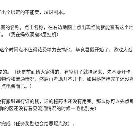
产出全绑定的不能卖，垃圾副本。
地图的名称，点击名称，在右边地图上点出现怪物就能查看这个
了。（我在蚂蚁洞窟3层挂机）
在这个时间点不值得花费精力去搞他，毕竟暑假开始了，游戏大战
充的。（还是前面给大家讲的，有空机子就挂起来，先不要开卡
的物价和流通情况，然后再考虑开不开卡，如果秘药挂完了还没
一点电费而已。）
没有搬够通行证的钱，送的秘药也还没有用完。那么你可以先点
在你的区还没有看见流通情况的时候一毛也别充）
并完成（任务奖励也会给恩赐点数）。