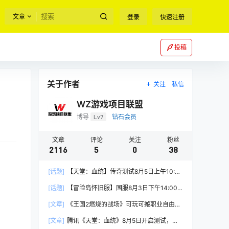
文章
登录
快速注册
投稿
关于作者
关注
私信
WZ游戏项目联盟
博导
Lv7
钻石会员
文章
评论
关注
粉丝
2116
5
0
38
[话题]
【天堂：血统】传奇测试8月5日上午10:00
正式开启
[话题]
【冒险岛怀旧服】国服8月3日下午14:00
正式上线
[文章]
《王国2燃烧的战场》可玩可搬职业自由，
能挂机自由交易
[文章]
腾讯《天堂：血统》8月5日开启测试，