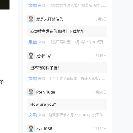
[文章]
来自：
《魔兽世界时光服》P2最新消息汇总，九大硬核干货速报
就是来打酱油的
3月9日
麻烦楼主发布信息附上下载地址
[话题]
来自：
【热江高爆版】3月6号上午10点开服
足球生活
3月6日
挺不错的样子嘛！
[文章]
来自：
千年手游全新版本，搬砖天花板，闭着眼都能赚！
多
Porn Tude
1月26日
How are you?
[文章]
来自：
游戏搬砖单人月入5000+，没工作在家一个人就能做
zyis1986
1月22日