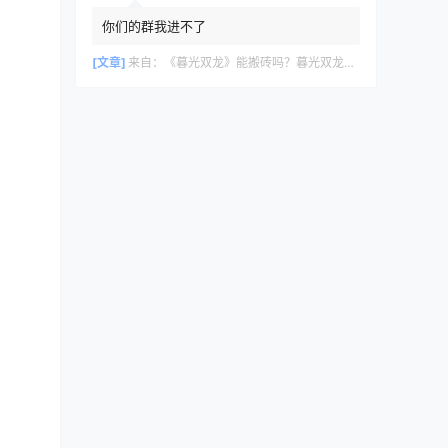
你们的群我进不了
[文章]
来自：
《暮光双龙》能搬砖吗？暮光双龙搬砖攻略教程