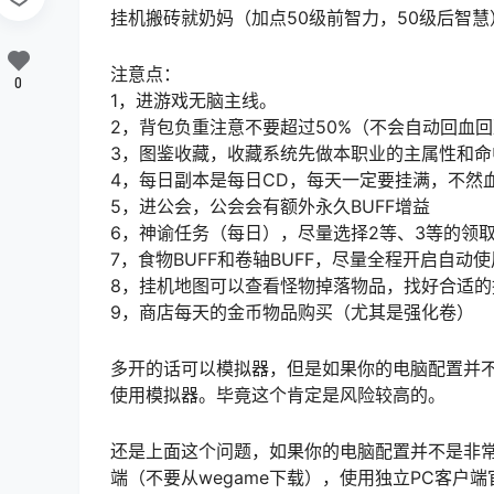
挂机搬砖就奶妈（加点50级前智力，50级后智
注意点：
0
1，进游戏无脑主线。
2，背包负重注意不要超过50%（不会自动回血回
3，图鉴收藏，收藏系统先做本职业的主属性和命
4，每日副本是每日CD，每天一定要挂满，不然
5，进公会，公会会有额外永久BUFF增益
6，神谕任务（每日），尽量选择2等、3等的领
7，食物BUFF和卷轴BUFF，尽量全程开启自
8，挂机地图可以查看怪物掉落物品，找好合适的
9，商店每天的金币物品购买（尤其是强化卷）
多开的话可以模拟器，但是如果你的电脑配置并
使用模拟器。毕竟这个肯定是风险较高的。
还是上面这个问题，如果你的电脑配置并不是非常
端（不要从wegame下载），使用独立PC客户