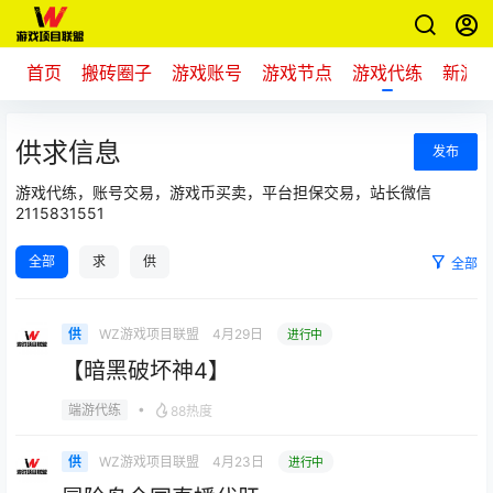
首页
搬砖圈子
游戏账号
游戏节点
游戏代练
新游
供求信息
发布
游戏代练，账号交易，游戏币买卖，平台担保交易，站长微信
2115831551
全部
求
供
全部
WZ游戏项目联盟
4月29日
供
进行中
【暗黑破坏神4】
•
端游代练
88热度
WZ游戏项目联盟
4月23日
供
进行中