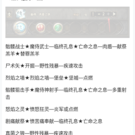
骷髅战士★魔侍武士—临终孔息★亡命之息—肉盾—献祭
羔羊★替罪羔羊
尸术矢★开掘—野性残暴—疾速攻击
烈焰之墙★烈焰之墙—堡垒★坚城—点燃
骷髅狙击手★魔侍神射手—临终孔息★亡命之息—多重射
击
怒焰之灵★愤怒狂灵—炎军或点燃
剧痛献祭★愤苦痛奉献—临终孔息★亡命之息
真菌之狼—野性残暴—疾速攻击