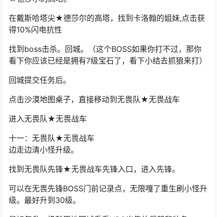
在戴斯哈塔尖★德莎尔的高塔，找到卡洛翰的姐妹,点击获
得10%闪电抗性
找到boss击杀。回城。（这个BOSS如果你打不过，那你
看下你应该已经是拥有7级宝石了，看下小结去抓狼来打）
回城提交任务后。
点击沙漠地图桌子，直接移动到无畏队★无畏战车
进入无畏队★无畏战车
十一：无畏队★无畏战车
边走边清小怪升级。
找到无畏队先锋★无畏战车先锋入口，进入先锋。
可以在无畏先锋BOSS门前记录点，无限嘎了重生刷小怪升
级。最好升到30级。
最好每升一级就原地回城看看NPC出售的武器和装备。