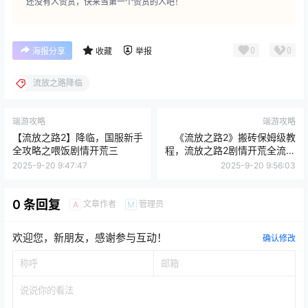
0
0
海报分享
收藏
举报
流放之路降临
端游攻略
端游攻略
【流放之路2】降临，国服新手
《流放之路2》搬砖保姆级教
全攻略之喂饭剧情开荒三
程，流放之路2剧情开荒全流程
第三章
2025-9-20 9:47:47
2025-9-20 9:56:03
0 条回复
文章作者
管理员
A
M
欢迎您，新朋友，感谢参与互动！
确认修改