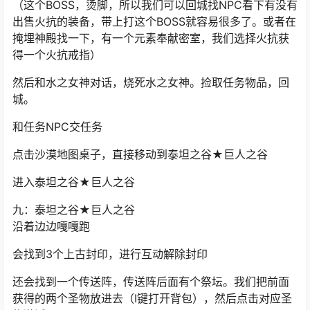
（这个BOSS，烫脚，所以我们可以回城找NPC看下有没有
出售火抗的装备，带上打这个BOSS就容易很多了。或者在
掩埋神殿找一下，有一个元素奉献密室，我们选择火抗获
得一个火抗戒指）
然后和水之女神对话，烧死水之女神。捡取任务物品，回
城。
和任务NPC交任务
点击沙漠地图桌子，直接移动到泰坦之谷★巨人之谷
进入泰坦之谷★巨人之谷
九：泰坦之谷★巨人之谷
沿着边边嘎嘎跑
会找到3个上古封印，进行互动解除封印
还会找到一个传送阵，传送阵后面有个祭坛。我们把前面
获得的两个圣物放进去（I键打开背包），然后点击对应圣