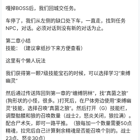
嘎掉BOSS后，我们回城交任务。
车停了，我们从左侧的缺口处下车，一直走，找到任务
NPC，对话。必须对话到没有新的对话为止。
第二章小结
技能：（建议拿纸抄下来方便查看）
这里有个懒人玩法
我们获得第一颗7级技能宝石的时候，可以选择学习“束缚
幽灵”
然后通过传送阵回到第一章的“缠缚阴林”，找”真菌之狼”
(狗形状的小怪，很多。)打死后，在尸体旁边使用“束缚幽
灵”技能，选择召唤”真菌之狼”。然后打开（G）技能栏，
调整骷髅和狼的召唤数量（战士2，怒炎关闭，狼拉满）。
配合尸术矢，即可一路平推。（狼每加一个数量需要50点
精魂，拉完后自己计算剩余精魂是否能召唤个别的。战士
23点、怒炎30点）