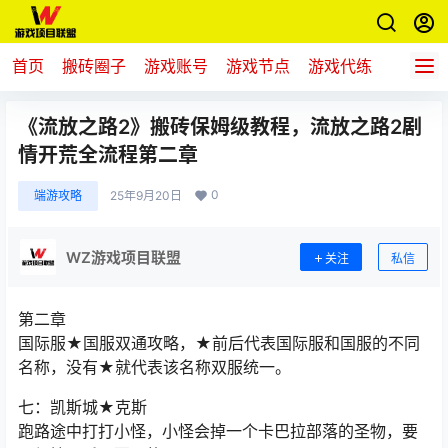
首页
搬砖圈子
游戏账号
游戏节点
游戏代练
新游推
《流放之路2》搬砖保姆级教程，流放之路2剧
情开荒全流程第二章
0
端游攻略
25年9月20日
WZ游戏项目联盟
关注
私信
第二章
国际服★国服双通攻略，★前后代表国际服和国服的不同
名称，没有★就代表该名称双服统一。
七：凯斯城★克斯
跑路途中打打小怪，小怪会掉一个卡巴拉部落的圣物，要