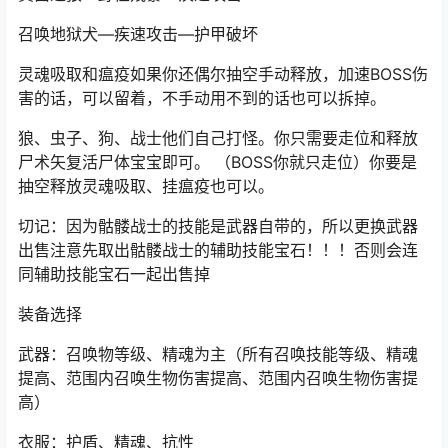
召唤地狱犬—疾速攻击—护甲破坏
灵魂吸取和瘟疫如果你还偶尔抽空手动释放，加速BOSS伤
害的话，可以留着，不手动用不到的话也可以拆掉。
狼、虫子、狗、战士他们自己打怪。你只需要走位和释放
尸术矢复活尸体宝宝即可。 （BOSS你就只走位）你要是
抽空释放灵魂吸取、挂瘟疫也可以。
切记：因为骷髅战士的技能是武器自带的，所以更换武器
出售注意先取出骷髅战士的辅助技能宝石！！！否则会连
同辅助技能宝石一起出售掉
装备选择
武器：召唤物等级、精魂为主（所有召唤技能等级、精魂
提高、范围内召唤生物伤害提高、范围内召唤生物伤害提
高）
衣服：护盾、精魂、抗性