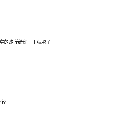
他拿的炸弹给你一下就噶了
小径