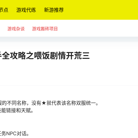
节点
游戏代练
新游推荐
游戏杂谈
游戏搬砖项目
手全攻略之喂饭剧情开荒三
服的不同名称，没有★就代表该名称双服统一。
技能链接和天赋。
务NPC对话。