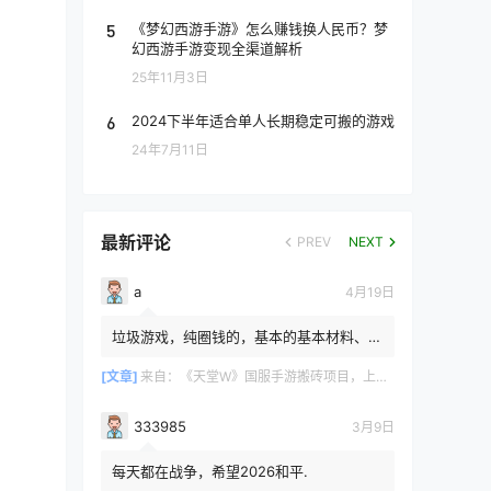
5
《梦幻西游手游》怎么赚钱换人民币？梦
幻西游手游变现全渠道解析
25年11月3日
6
2024下半年适合单人长期稳定可搬的游戏
24年7月11日
最新评论
PREV
NEXT
a
4月19日
垃圾游戏，纯圈钱的，基本的基本材料、白
防卷、白武卷、白装...爆率低的你都感觉在
浪费电费，就跟别说绿...
[文章]
来自：
《天堂W》国服手游搬砖项目，上手简单稳定吃肉，适合长期搬砖！
333985
3月9日
每天都在战争，希望2026和平.