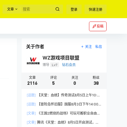
文章
登录
快速注册
投稿
关于作者
关注
私信
WZ游戏项目联盟
博导
Lv7
钻石会员
文章
评论
关注
粉丝
2116
5
0
38
[话题]
【天堂：血统】传奇测试8月5日上午10:00
正式开启
[话题]
【冒险岛怀旧服】国服8月3日下午14:00
正式上线
[文章]
《王国2燃烧的战场》可玩可搬职业自由，
能挂机自由交易
[文章]
腾讯《天堂：血统》8月5日开启测试，