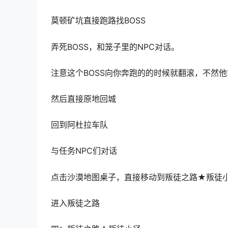
莫顿矿坑直接跑路找BOSS
弄死BOSS，和笼子里的NPC对话。
注意这个BOSS向你奔跑的的时候就翻滚，不然
然后直接原地回城
回到阿杜拉车队
与
任务
N
P
C
们
对话
点击沙漠地图桌子，直接移动到
叛徒之路
★
叛徒
进入
叛徒之路