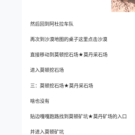
然后回到阿杜拉车队
再次到沙漠地图的桌子这里点击沙漠
直接移动到莫顿挖石场★莫丹采石场
进入莫顿挖石场
三：莫顿挖石场★莫丹采石场
啥也没有
贴边嘎嘎跑路找到
莫顿矿坑
★
莫丹矿场
的入口
并进入莫顿矿坑