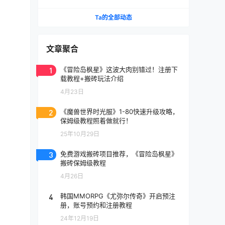
《天堂》IP手游国服将至
Ta的全部动态
文章聚合
1
《冒险岛枫星》这波大肉别错过！注册下
载教程+搬砖玩法介绍
4月23日
2
《魔兽世界时光服》1-80快速升级攻略，
保姆级教程照着做就行！
25年10月29日
3
免费游戏搬砖项目推荐，《冒险岛枫星》
搬砖保姆级教程
4月26日
4
韩国MMORPG《尤弥尔传奇》开启预注
册，账号预约和注册教程
24年12月19日