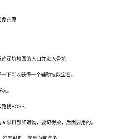
毛象荒原
遗迹深坑地图的入口并进入骨坑
开一下可以获得一个辅助技能宝石。
深坑
。
路找BOSS。
物
★
烈日部族遗物
，要记得捡，后面要用的。
起，难度很低，就是血有点多。