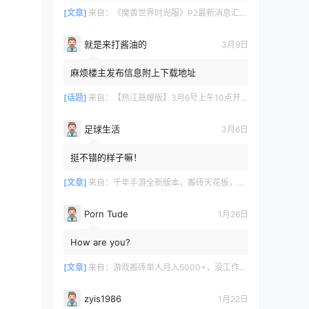
[文章]
来自：
《魔兽世界时光服》P2最新消息汇总，九大硬核干货速报
就是来打酱油的
3月9日
麻烦楼主发布信息附上下载地址
[话题]
来自：
【热江高爆版】3月6号上午10点开服
足球生活
3月6日
挺不错的样子嘛！
[文章]
来自：
千年手游全新版本，搬砖天花板，闭着眼都能赚！
Porn Tude
1月26日
How are you?
[文章]
来自：
游戏搬砖单人月入5000+，没工作在家一个人就能做
zyis1986
1月22日