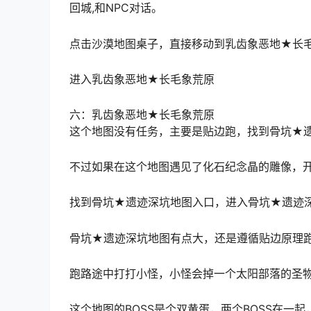
回城,和NPC对话。
点击沙漠地图桌子，直接移动到乳齿象恶地★长
进入乳齿象恶地★长毛象荒原
六：乳齿象恶地★长毛象荒原
这个地图没有任务，主要是贴边跑，找到骨坑★
不过如果在这个地图遇见了化石纪念晶的雕像，
找到骨坑
★遗迹深坑
地图入口，进入骨坑
★遗迹
骨坑
★遗迹深坑
地图有点大，还是遵循贴边原理跑
跑路途中
打打小怪
，小怪会掉一个
太阳部落的圣
这个地图的BOSS是个双黄蛋，两个BOSS在一