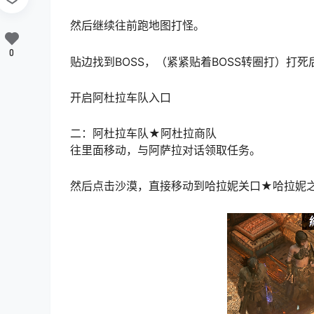
然后继续往前跑地图打怪。
0
贴边找到BOSS，（紧紧贴着BOSS转圈打）打
开启阿杜拉车队入口
二：阿杜拉车队★阿杜拉商队
往里面移动，与阿萨拉对话领取任务。
然后点击沙漠，直接移动到哈拉妮关口★哈拉妮