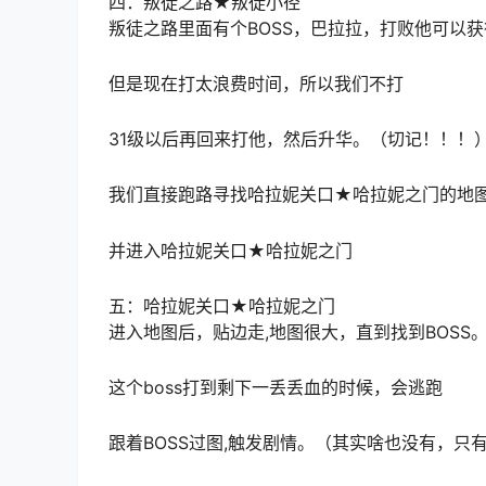
四：叛徒之路★叛徒小径
叛徒之路里面有个BOSS，巴拉拉，打败他可以
但是现在打太浪费时间，所以我们不打
31级以后再回来打他，然后升华。（切记！！！
我们直接跑路寻找哈拉妮关口★哈拉妮之门的地
并进入哈拉妮关口★哈拉妮之门
五：哈拉妮关口★哈拉妮之门
进入地图后，贴边走,地图很大，直到找到BOSS
这个boss打到剩下一丢丢血的时候，会逃跑
跟着BOSS过图,触发剧情。（其实啥也没有，只