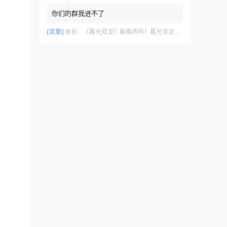
你们的群我进不了
[文章]
来自：
《暮光双龙》能搬砖吗？暮光双龙搬砖攻略教程