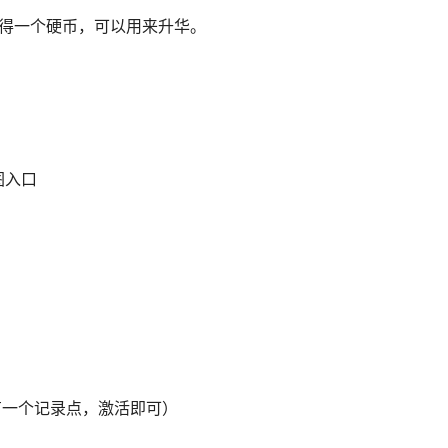
获得一个硬币，可以用来升华。
）
图入口
。
有一个记录点，激活即可）