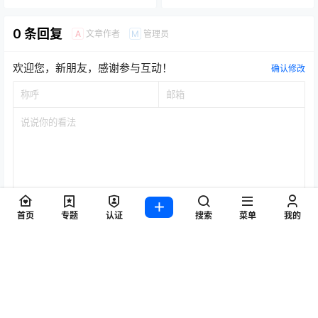
《传奇2》手游，一款真正可以
《王权与自由》国际服先行服
挂机赚钱的传奇手游
和公测服搬砖攻略
2024-8-19 10:54:46
2024-10-3 16:21:17
0 条回复
文章作者
管理员
A
M
欢迎您，新朋友，感谢参与互动！
确认修改
首页
专题
认证
搜索
菜单
我的
提交
暂无讨论，说说你的看法吧