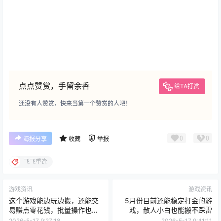
点点赞赏，手留余香
给TA打赏
还没有人赞赏，快来当第一个赞赏的人吧！
0
0
海报分享
收藏
举报
飞飞重逢
游戏资讯
游戏资讯
这个游戏能边玩边搬，还能交
5月份目前还能稳定打金的游
易赚点零花钱，批量操作也不
戏，散人小白也能搬不踩雷
是不行
2026-5-17 9:27:18
2026-5-17 9:41:11