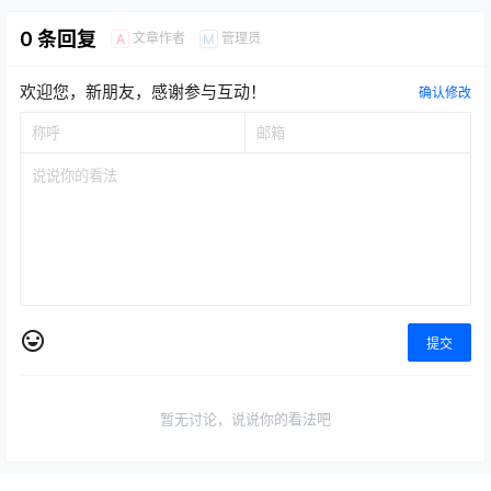
4月新游预告丨《神泣纷争》
《天堂经典版》脚本外挂泛滥
手游！曾对标魔兽的经典网
成灾，搬砖一天收益还有多
游，这次她又卷土重来了！
少？
2026-4-13 10:09:17
2026-4-14 11:12:40
0 条回复
文章作者
管理员
A
M
欢迎您，新朋友，感谢参与互动！
确认修改
提交