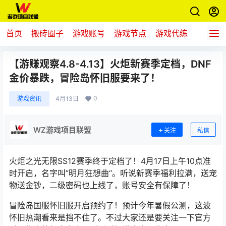
首页
搬砖圈子
游戏账号
游戏节点
游戏代练
新游推
【游赚观察4.8-4.13】火炬新赛季定档，DNF
金价暴跌，冒险岛怀旧服要来了！
0
游戏资讯
4月13日
WZ游戏项目联盟
关注
私信
火炬之光无限SS12赛季终于定档了！4月17日上午10点准
时开启，名字叫”
明月狂想曲
“。听说新赛季福利拉满，送宠
物送金钞，二级密码也上线了，账号安全有保障了！
冒险岛国服怀旧服开启预约了！预计今年暑假公测，这波
怀旧热潮看来是挡不住了。不过大家还是要关注一下官方