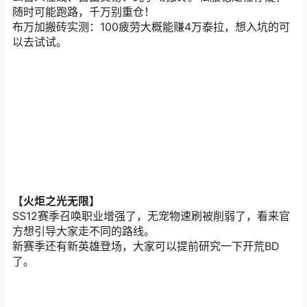
随时可能跑路，千万别重仓！
布万加搬砖实测：100疲劳大概能赚4万泰拉，想入坑的可
以去试试。
【火炬之光无限】
SS12
赛季召唤职业增强了，无宠物速刷被削弱了，看来官
方想引导大家走不同的路线。
新赛季还有新英雄登场，大家可以提前研究一下开荒BD
了。