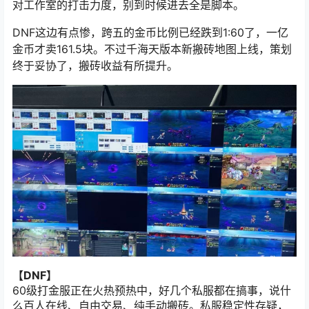
对工作室的打击力度，别到时候进去全是脚本。
DNF这边有点惨，跨五的金币比例已经跌到1:60了，一亿
金币才卖161.5块。不过千海天版本新搬砖地图上线，策划
终于妥协了，搬砖收益有所提升。
【DNF】
60级打金服正在火热预热中，好几个私服都在搞事，说什
么百人在线、自由交易、纯手动搬砖。私服稳定性存疑，