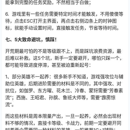
4. 遇到难打的BOSS，不要硬刚，在BOSS附近找一个叫
“归流印”的柱子，点击柱子就能一键组队，召集其他玩家一
起打BOSS，轻松通关，不用浪费复活次数和体力；
5. 做鲲游和一些解谜探索任务时，完成整条任务后，千万
别着急走！原地等3-5秒，会刷新宝箱，只有打开宝箱，才
能拿到完整的任务奖励，不然相当于白做；
6. 游戏里有一些任务需要特定时间才能触发，不用傻傻等
待，点击ESC打开主界面，再点击右侧边条上的时钟图
标，就能手动设置时间，直接触发任务，节省等待时间。
七、5大致命避坑，慎踩！
开荒期最可怕的不是等级跟不上，而是踩坑浪费资源，最
后难以补救。这5个坑，新手一定要避开，哪怕只踩一个，
都可能导致进度停滞，甚至被迫重新起号：
1、部分英雄不一起养：很多新手不知道，游戏强攻位与辅
助位英雄，后期进阶需要的材料是不同的，其中强攻、对