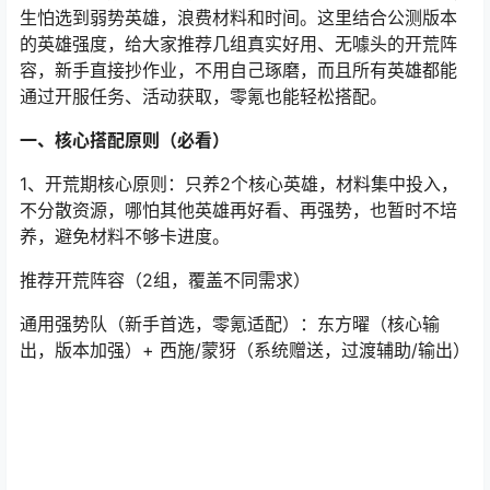
然能给资源，但不值得花大量时间全图探索，跑图、做任
务时顺手打开就好，重点还是放在升级、刷周本上，别因
小失大。
八、开荒英雄搭配
很多新手开荒最纠结的就是“选什么英雄、怎么搭配队伍”，
生怕选到弱势英雄，浪费材料和时间。这里结合公测版本
的英雄强度，给大家推荐几组真实好用、无噱头的开荒阵
容，新手直接抄作业，不用自己琢磨，而且所有英雄都能
通过开服任务、活动获取，零氪也能轻松搭配。
一、核心搭配原则（必看）
1、开荒期核心原则：只养2个核心英雄，材料集中投入，
不分散资源，哪怕其他英雄再好看、再强势，也暂时不培
养，避免材料不够卡进度。
推荐开荒阵容（2组，覆盖不同需求）
通用强势队（新手首选，零氪适配）：东方曜（核心输