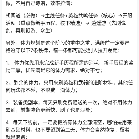
溯闻、天地、人间、万物（这四个是解谜探索类玩法，难
度很高，新手很难独立完成，不用急着做，等开服后跟着
专题攻略，或者组队一起做，避免浪费时间）。
这里给大家整理了每日上线固定任务流程，新手直接照
做，不用自己琢磨，效率拉满：
朝闻道（必做）→主线任务+英雄共鸣任务（核心）→开服
活动（重点做新手历程、稷下精选）→ 逍遥游（先刷
说
剑
，再刷鲲游、众生）
另外，体力规划是这个阶段的重中之重，满级前一定要严
格遵守以下7条铁律，错一条都可能被别人拉开差距：
1、 体力优先用来完成新手历程所需的消耗，新手历程的奖
励丰厚，优先满足它的体力需求，绝对不亏；
2、剩余的体力，只用来刷英雄和武器的进阶材料，其他任
何玩法都不碰，不浪费一滴体力；
3. 装备类副本，每天只刷免费赠送的一次，绝对不用体力