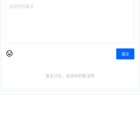
0 条回复
文章作者
管理员
A
M
欢迎您，新朋友，感谢参与互动！
确认修改
提交
首页
专题
认证
搜索
菜单
我的
暂无讨论，说说你的看法吧