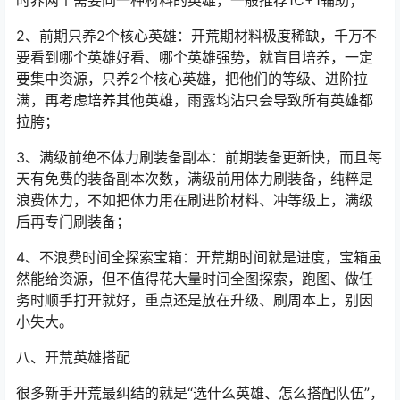
抗位，如伽罗、东方曜、花木兰、冷春、蒙犽需要“芳春素
流”；西施、王昭君、孙膑、鲁班大师等，需要“霹雳惊
流”。
而这些材料是周本限量产出，一旦一起养，必然会出现材
料不够的情况，直接卡等级、卡战力，前期一定要避开同
时养两个需要同一种材料的英雄，一般推荐1C+1辅助；
2、前期只养2个核心英雄：开荒期材料极度稀缺，千万不
要看到哪个英雄好看、哪个英雄强势，就盲目培养，一定
要集中资源，只养2个核心英雄，把他们的等级、进阶拉
满，再考虑培养其他英雄，雨露均沾只会导致所有英雄都
拉胯；
3、满级前绝不体力刷装备副本：前期装备更新快，而且每
天有免费的装备副本次数，满级前用体力刷装备，纯粹是
浪费体力，不如把体力用在刷进阶材料、冲等级上，满级
后再专门刷装备；
4、不浪费时间全探索宝箱：开荒期时间就是进度，宝箱虽