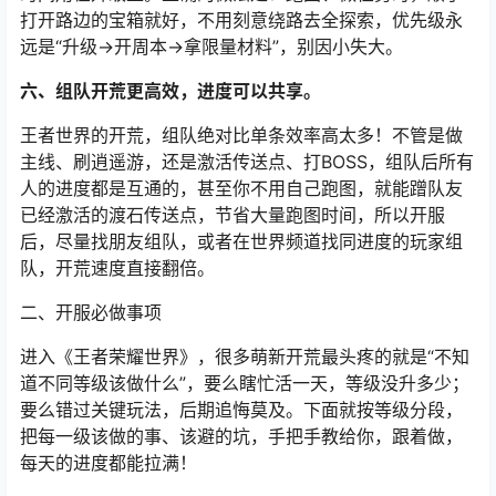
打开路边的宝箱就好，不用刻意绕路去全探索，优先级永
远是“升级→开周本→拿限量材料”，别因小失大。
六、组队开荒更高效，进度可以共享。
王者世界的开荒，组队绝对比单条效率高太多！不管是做
主线、刷逍遥游，还是激活传送点、打BOSS，组队后所有
人的进度都是互通的，甚至你不用自己跑图，就能蹭队友
已经激活的渡石传送点，节省大量跑图时间，所以开服
后，尽量找朋友组队，或者在世界频道找同进度的玩家组
队，开荒速度直接翻倍。
二、开服必做事项
进入《王者荣耀世界》，很多萌新开荒最头疼的就是“不知
道不同等级该做什么”，要么瞎忙活一天，等级没升多少；
要么错过关键玩法，后期追悔莫及。下面就按等级分段，
把每一级该做的事、该避的坑，手把手教给你，跟着做，
每天的进度都能拉满！