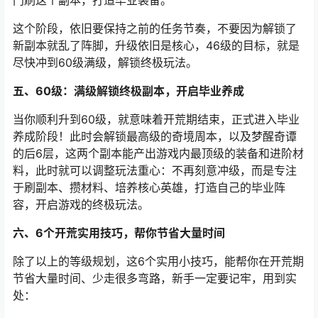
四、46级：解锁高级装备本，白嫖福利不浪费
升到46级后，会解锁高级装备副本“梦醒奇谭”，这个副本
能产出后期常用的高级装备，性价比很高，但前期依旧不
要用体力去刷！每天只刷系统免费赠送的一次，节省体力
用来刷进阶材料、冲等级，等到60级满级后，再用体力专
门刷这个副本，打造毕业装备。
这个阶段，依旧要保持之前的任务节奏，不要因为解锁了
新副本就乱了阵脚，升级依旧是核心，46级的目标，就是
尽快冲到60级满级，解锁终极玩法。
五、60级：满级解锁终极副本，开启毕业养成
当你顺利升到60级，就意味着开荒期结束，正式进入毕业
养成阶段！此时会解锁最高级的奇境周本，以及梦醒奇谭
的后6层，这两个副本能产出游戏内最顶级的装备和进阶材
料，此时就可以调整玩法重心：不再刻意冲级，而是专注
于刷副本、攒材料、培养核心英雄，打造自己的毕业阵
容，开启游戏的终极玩法。