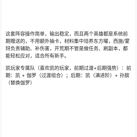
出，版本加强）+ 西施/蒙犽（系统赠送，过渡辅助/输出）
这套阵容操作简单，输出稳定，而且两个英雄都是系统前
期赠送的，不用额外抽卡，材料集中培养东方曜，西施/蒙
犽负责辅助、补伤害，开荒期不管是做任务、刷副本，都
能轻松应对，适合所有新手。
凯玩家专属队（喜欢凯的玩家，前期过渡+后期强势）：前
期：凯 + 伽罗（过渡组合）；后期：凯（满进阶）+ 孙膑
（替换伽罗）