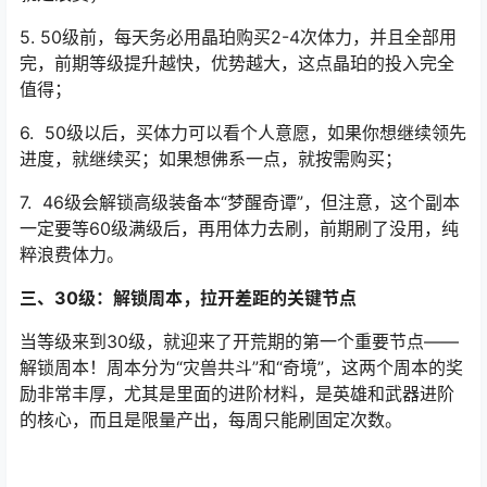
去刷，前期装备更新快，刷了也是浪费；
4. 每天下线前，一定要把所有体力全部清空，哪怕是用来
刷基础材料，也不要留到第二天，体力会自然恢复，留着
就是浪费；
5. 50级前，每天务必用晶珀购买2-4次体力，并且全部用
完，前期等级提升越快，优势越大，这点晶珀的投入完全
值得；
6. 50级以后，买体力可以看个人意愿，如果你想继续领先
进度，就继续买；如果想佛系一点，就按需购买；
7. 46级会解锁高级装备本“梦醒奇谭”，但注意，这个副本
一定要等60级满级后，再用体力去刷，前期刷了没用，纯
粹浪费体力。
三、30级：解锁周本，拉开差距的关键节点
当等级来到30级，就迎来了开荒期的第一个重要节点——
解锁周本！周本分为“灾兽共斗”和“奇境”，这两个周本的奖