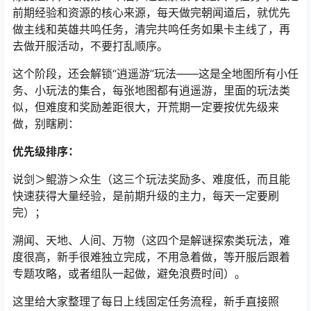
2、百家玩法：
这是游戏的生活技能集合，包含多种制作、
采集类玩法，前期同样不用深入，优先围绕“制药、料理”展
开，攒一些基础材料，够用就好，不用刻意刷。
除此之外，完成第二章后，还会解锁“英雄共鸣任务”，这是
前期经验和资源的核心来源，每天做完朝闻道后，就优先
做主线和英雄共鸣任务，清完共鸣任务如果卡主线了，再
去做开服活动，不要打乱顺序。
这个阶段，还会解锁“逍遥游”玩法——这是全地图所有小任
务、小玩法的集合，每张地图都有逍遥游，里面的玩法类
似，但难度和奖励差距很大，开荒期一定要按优先级来
做，别瞎刷：
优先级排序：
说剑＞鲲游＞众生（这三个玩法奖励多、难度低，而且能
快速获得大量经验，是前期升级的主力，每天一定要刷
完）；