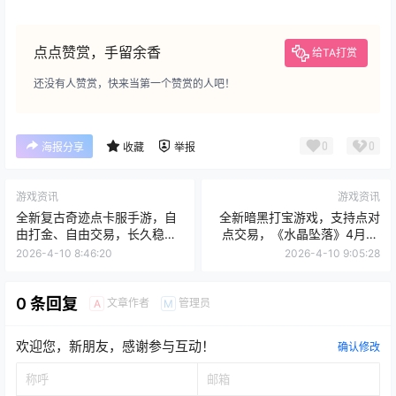
点点赞赏，手留余香
给TA打赏
还没有人赞赏，快来当第一个赞赏的人吧！
0
0
海报分享
收藏
举报
游戏资讯
游戏资讯
全新复古奇迹点卡服手游，自
全新暗黑打宝游戏，支持点对
由打金、自由交易，长久稳
点交易，《水晶坠落》4月10
定！
号开服！
2026-4-10 8:46:20
2026-4-10 9:05:28