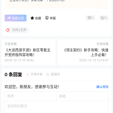
还没有人赞赏，快来当第一个赞赏的人吧！
0
0
海报分享
收藏
举报
剑网3无界
手游攻略
手游攻略
《大话西游手游》新区零氪五
《领主契约》新手攻略：快速
开党终极阵容攻略！
上手必看！
2025-12-11 10:18:42
2025-12-12 12:15:57
0 条回复
文章作者
管理员
A
M
欢迎您，新朋友，感谢参与互动！
确认修改