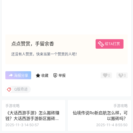
点点赞赏，手留余香
给TA打赏
还没有人赞赏，快来当第一个赞赏的人吧！
0
0
海报分享
收藏
举报
Q版奇迹
手游攻略
手游攻略
《大话西游手游》怎么搬砖赚
仙境传说Ro新启航怎么样，可
钱？大话西游手游新区搬砖攻
以搬砖吗？
略
2025-11-3 14:50:57
2025-11-4 8:55:50