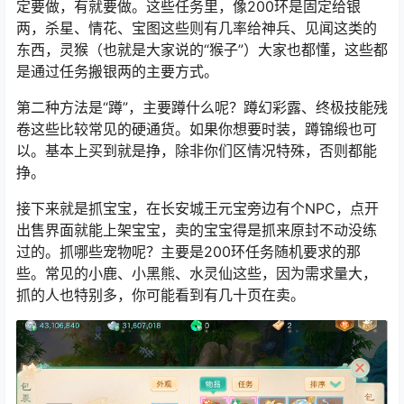
定要做，有就要做。这些任务里，像200环是固定给银
两，杀星、情花、宝图这些则有几率给神兵、见闻这类的
东西，灵猴（也就是大家说的“猴子”）大家也都懂，这些都
是通过任务搬银两的主要方式。
第二种方法是“蹲”，主要蹲什么呢？蹲幻彩露、终极技能残
卷这些比较常见的硬通货。如果你想要时装，蹲锦缎也可
以。基本上买到就是挣，除非你们区情况特殊，否则都能
挣。
接下来就是抓宝宝，在长安城王元宝旁边有个NPC，点开
出售界面就能上架宝宝，卖的宝宝得是抓来原封不动没练
过的。抓哪些宠物呢？主要是200环任务随机要求的那
些。常见的小鹿、小黑熊、水灵仙这些，因为需求量大，
抓的人也特别多，你可能看到有几十页在卖。