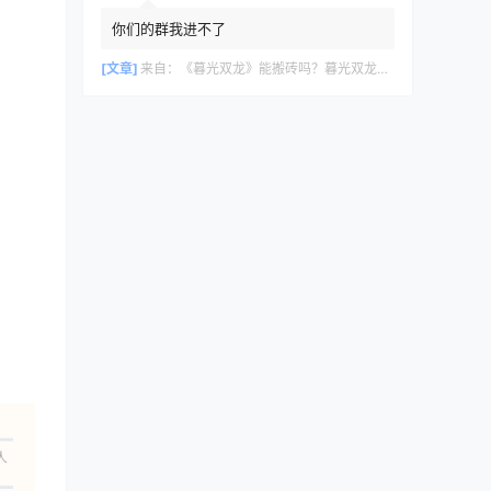
你们的群我进不了
[文章]
来自：
《暮光双龙》能搬砖吗？暮光双龙搬砖攻略教程
人