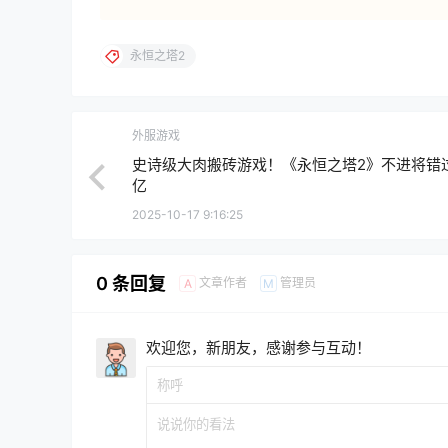
永恒之塔2
外服游戏
史诗级大肉搬砖游戏！《永恒之塔2》不进将错
亿
2025-10-17 9:16:25
0 条回复
文章作者
管理员
A
M
欢迎您，新朋友，感谢参与互动！