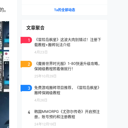
能挂机自由交易
的。
Ta的全部动态
文章聚合
1
《冒险岛枫星》这波大肉别错过！注册下
载教程+搬砖玩法介绍
4月23日
2
《魔兽世界时光服》1-80快速升级攻略，
保姆级教程照着做就行！
25年10月29日
3
免费游戏搬砖项目推荐，《冒险岛枫星》
搬砖保姆级教程
4月26日
4
韩国MMORPG《尤弥尔传奇》开启预注
册，账号预约和注册教程
24年12月19日