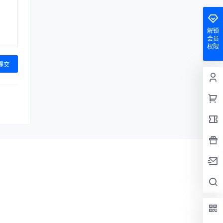
解锁
会员
权限
提交