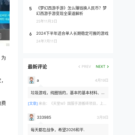
5
《梦幻西游手游》怎么赚钱换人民币？梦
幻西游手游变现全渠道解析
25年11月3日
6
2024下半年适合单人长期稳定可搬的游戏
24年7月11日
。为
最新评论
PREV
NEXT
定，
a
4月19日
垃圾游戏，纯圈钱的，基本的基本材料、白
防卷、白武卷、白装...爆率低的你都感觉在
电费
浪费电费，就跟别说绿...
[文章]
来自：
《天堂W》国服手游搬砖项目，上手简单稳定吃肉，适合长期搬砖！
333985
3月9日
每天都在战争，希望2026和平.