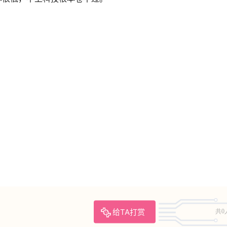
给TA打赏
共0