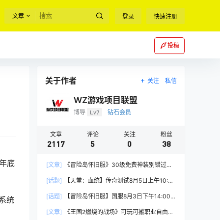
文章
登录
快速注册
投稿
关于作者
关注
私信
WZ游戏项目联盟
博导
Lv7
钻石会员
文章
评论
关注
粉丝
2117
5
0
38
年底
[文章]
《冒险岛怀旧服》30级免费神装别错过！
新手必看重点攻略
[话题]
【天堂：血统】传奇测试8月5日上午10:00
正式开启
[话题]
【冒险岛怀旧服】国服8月3日下午14:00
系统
正式上线
[文章]
《王国2燃烧的战场》可玩可搬职业自由，