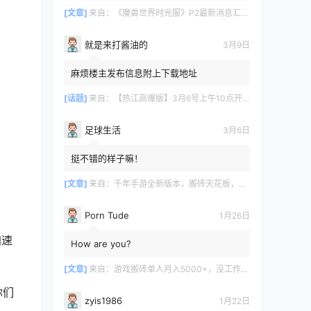
[文章]
来自：
《魔兽世界时光服》P2最新消息汇总，九大硬核干货速报
就是来打酱油的
3月9日
麻烦楼主发布信息附上下载地址
[话题]
来自：
【热江高爆版】3月6号上午10点开服
足球生活
3月6日
挺不错的样子嘛！
[文章]
来自：
千年手游全新版本，搬砖天花板，闭着眼都能赚！
Porn Tude
1月26日
加速
How are you?
[文章]
来自：
游戏搬砖单人月入5000+，没工作在家一个人就能做
你们
zyis1986
1月22日