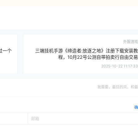
外服游戏
过一个
三端挂机手游《缔造者:放逐之地》注册下载安装教
程，10月22号公测自带拍卖行自由交易
2025-10-22 11:17:33
我需要，最狂的风，和最
确