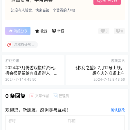
点点赞赏，手留余香
给TA打赏
还没有人赞赏，快来当第一个赞赏的人吧！
0
0
海报分享
收藏
举报
游戏搬砖项目
游戏资讯
游戏资讯
2024年7月份游戏搬砖资讯，
《权利之望》7月12号上线，
机会都是留给有准备得人，搬
想吃肉的准备上车
砖游戏早知道早吃肉
2024-7-1 14:45:50
2024-7-12 8:43:56
0 条回复
文章作者
管理员
A
M
欢迎您，新朋友，感谢参与互动！
确认修改