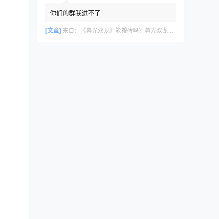
你们的群我进不了
[文章]
来自：
《暮光双龙》能搬砖吗？暮光双龙搬砖攻略教程
式。
体