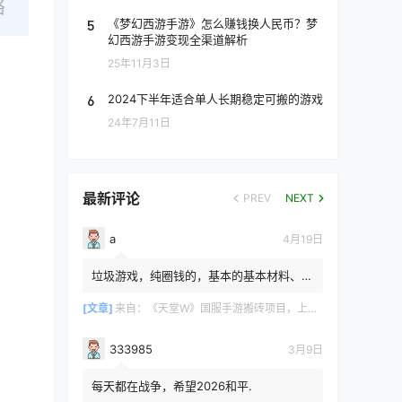
5
《梦幻西游手游》怎么赚钱换人民币？梦
幻西游手游变现全渠道解析
25年11月3日
6
2024下半年适合单人长期稳定可搬的游戏
24年7月11日
最新评论
PREV
NEXT
a
4月19日
垃圾游戏，纯圈钱的，基本的基本材料、白
防卷、白武卷、白装...爆率低的你都感觉在
浪费电费，就跟别说绿...
[文章]
来自：
《天堂W》国服手游搬砖项目，上手简单稳定吃肉，适合长期搬砖！
333985
3月9日
每天都在战争，希望2026和平.