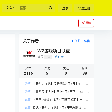
文章
登录
快速注册
投稿
关于作者
关注
私信
WZ游戏项目联盟
博导
Lv7
钻石会员
文章
评论
关注
粉丝
2116
5
0
38
[话题]
【天堂：血统】传奇测试8月5日上午10:00
正式开启
[话题]
【冒险岛怀旧服】国服8月3日下午14:00
正式上线
[文章]
《王国2燃烧的战场》可玩可搬职业自由，
能挂机自由交易
[文章]
腾讯《天堂：血统》8月5日开启测试，