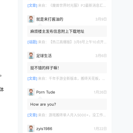
[文章]
来自：
《魔兽世界时光服》P2最新消息汇总，九大硬核干货速报
就是来打酱油的
3月9日
麻烦楼主发布信息附上下载地址
[话题]
来自：
【热江高爆版】3月6号上午10点开服
足球生活
3月6日
挺不错的样子嘛！
[文章]
来自：
千年手游全新版本，搬砖天花板，闭着眼都能赚！
Porn Tude
1月26日
How are you?
[文章]
来自：
游戏搬砖单人月入5000+，没工作在家一个人就能做
zyis1986
1月22日