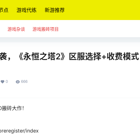
节点
游戏代练
新游推荐
游戏杂谈
游戏搬砖项目
袭，《永恒之塔2》区服选择+收费模式
0
666
O
搬砖大作！
preregister/index