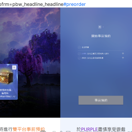
?pfrm=pbw_headline_headline
#preorder