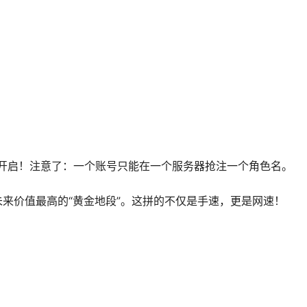
虚幻5引擎打造的王牌MMO，采用 “会员制+通行证” 的收费模
个价格在MMO里还算合理，毕竟能换来PC/手机双端互通的顶级