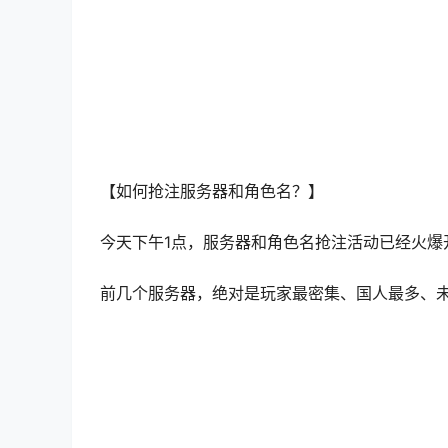
【收费贵不贵？配置要求高吗？】
这款由NCSOFT集结《永恒之塔1》原班人马、用
目前了解到，普通会员每月大约100R人民币。这
验。
你的电脑带得动吗？来看官方给出的配置要求：