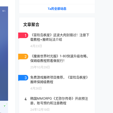
《天堂》IP手游国服将至
Ta的全部动态
文章聚合
1
《冒险岛枫星》这波大肉别错过！注册下
载教程+搬砖玩法介绍
4月23日
2
《魔兽世界时光服》1-80快速升级攻略，
保姆级教程照着做就行！
25年10月29日
3
免费游戏搬砖项目推荐，《冒险岛枫星》
搬砖保姆级教程
4月26日
4
韩国MMORPG《尤弥尔传奇》开启预注
册，账号预约和注册教程
24年12月19日