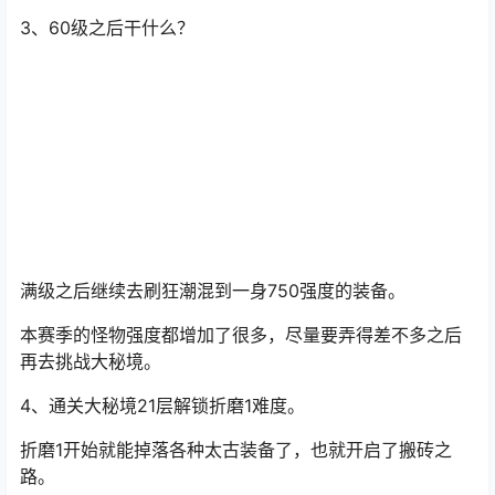
BOSS是会掉巨人贡品，一般四个角色掉的完全够可以用
了，等没了巨人贡品就去打BOSS实现完美循环。
其他的BOSS材料就可以去平台卖掉换米。
BOSS掉落的符文、暗金，都可以去平台挂着。
3、60级之后干什么？
满级之后继续去刷狂潮混到一身750强度的装备。
本赛季的怪物强度都增加了很多，尽量要弄得差不多之后