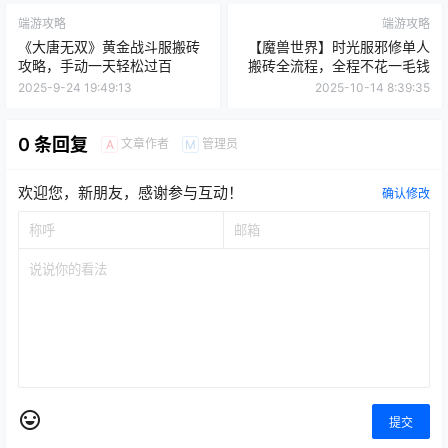
0
0
海报分享
收藏
举报
暗黑破坏神4
端游攻略
端游攻略
《大唐无双》黄金战斗服搬砖
【魔兽世界】时光服邪修单人
攻略，手动一天轻松过百
搬砖全流程，全程不花一毛钱
2025-9-24 19:49:13
2025-10-14 8:39:35
0 条回复
文章作者
管理员
A
M
欢迎您，新朋友，感谢参与互动！
确认修改