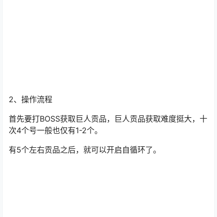
巨人贡品会掉落各种BOSS召唤材料，包括嘟嘟跟安姐。
折磨2大概12个左右，折磨3大概15个左右，折磨4更多。
2、操作流程
首先要打BOSS获取巨人贡品，巨人贡品获取难度挺大，十
次4个号一般也仅有1-2个。
有5个左右贡品之后，就可以开启自循环了。