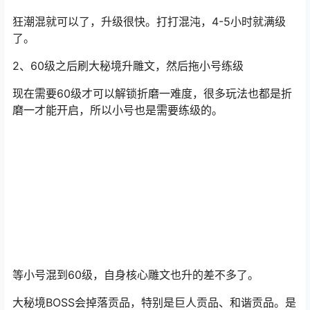
暗黑4S10赛季一拖三流程分享如何自循环刷BOSS？
1、车头号第一个角色练到60级。
目前新赛季推荐死灵、德鲁伊、灵巫都可以。
狂潮混就可以了，升级很快。打打混沌，4-5小时就满级
了。
2、60级之后刷大秘境升雕文，然后拖小号练级
现在需要60级才可以解锁折磨一难度，很多玩法也都是折
磨一才能开启，所以小号也是需要练级的。