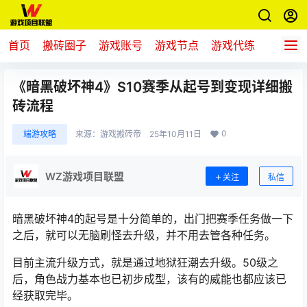
首页
搬砖圈子
游戏账号
游戏节点
游戏代练
新游推
《暗黑破坏神4》S10赛季从起号到变现详细搬
砖流程
0
端游攻略
来源：
游戏搬砖帝
25年10月11日
WZ游戏项目联盟
关注
私信
暗黑破坏神4的起号是十分简单的，出门把赛季任务做一下
之后，就可以无脑刷怪去升级，并不用去管各种任务。
目前主流升级方式，就是通过地狱狂潮去升级。50级之
后，角色战力基本也已初步成型，该有的
威能
也都应该已
经获取完毕。