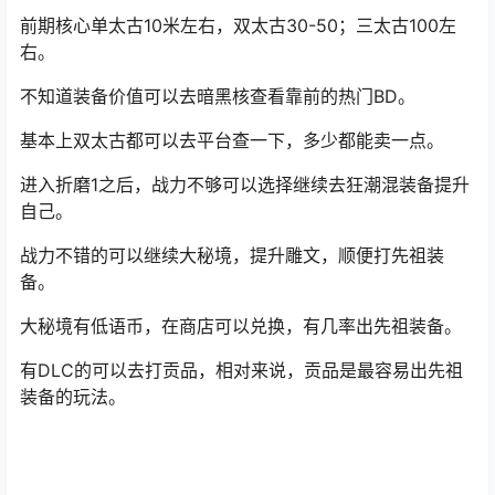
再去挑战大秘境。
4、通关大秘境21层解锁折磨1难度。
折磨1开始就能掉落各种太古装备了，也就开启了搬砖之
路。
前期核心单太古10米左右，双太古30-50；三太古100左
右。
不知道装备价值可以去
暗黑核
查看靠前的热门BD。
基本上双太古都可以去平台查一下，多少都能卖一点。
进入折磨1之后，战力不够可以选择继续去狂潮混装备提升
自己。
战力不错的可以继续大秘境，提升雕文，顺便打先祖装
备。
大秘境有低语币，在商店可以兑换，有几率出先祖装备。