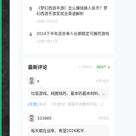
5
《梦幻西游手游》怎么赚钱换人民币？梦
幻西游手游变现全渠道解析
25年11月3日
6
2024下半年适合单人长期稳定可搬的游戏
24年7月11日
最新评论
PREV
NEXT
a
4月19日
垃圾游戏，纯圈钱的，基本的基本材料、白
防卷、白武卷、白装...爆率低的你都感觉在
浪费电费，就跟别说绿...
[文章]
来自：
《天堂W》国服手游搬砖项目，上手简单稳定吃肉，适合长期搬砖！
333985
3月9日
每天都在战争，希望2026和平.