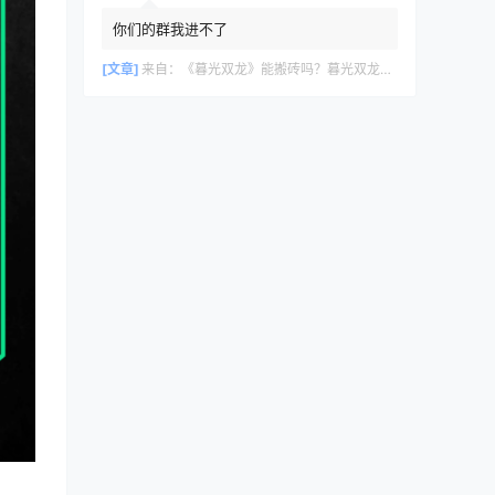
你们的群我进不了
[文章]
来自：
《暮光双龙》能搬砖吗？暮光双龙搬砖攻略教程