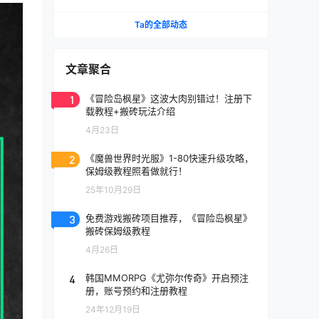
《天堂》IP手游国服将至
Ta的全部动态
文章聚合
1
《冒险岛枫星》这波大肉别错过！注册下
载教程+搬砖玩法介绍
4月23日
2
《魔兽世界时光服》1-80快速升级攻略，
保姆级教程照着做就行！
25年10月29日
3
免费游戏搬砖项目推荐，《冒险岛枫星》
搬砖保姆级教程
4月26日
4
韩国MMORPG《尤弥尔传奇》开启预注
册，账号预约和注册教程
24年12月19日