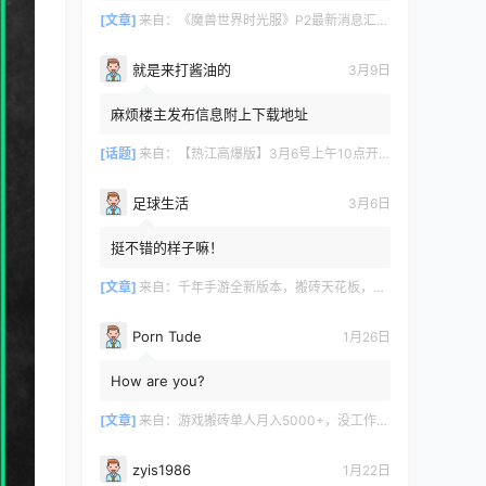
[文章]
来自：
《魔兽世界时光服》P2最新消息汇总，九大硬核干货速报
就是来打酱油的
3月9日
麻烦楼主发布信息附上下载地址
[话题]
来自：
【热江高爆版】3月6号上午10点开服
足球生活
3月6日
挺不错的样子嘛！
[文章]
来自：
千年手游全新版本，搬砖天花板，闭着眼都能赚！
Porn Tude
1月26日
How are you?
[文章]
来自：
游戏搬砖单人月入5000+，没工作在家一个人就能做
zyis1986
1月22日