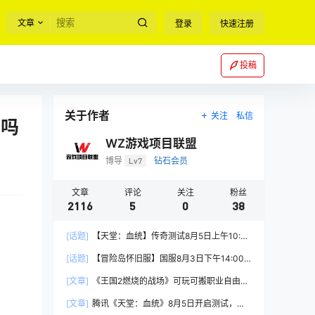
文章
登录
快速注册
投稿
关于作者
关注
私信
了吗
WZ游戏项目联盟
博导
Lv7
钻石会员
文章
评论
关注
粉丝
2116
5
0
38
[话题]
【天堂：血统】传奇测试8月5日上午10:00
正式开启
[话题]
【冒险岛怀旧服】国服8月3日下午14:00
正式上线
[文章]
《王国2燃烧的战场》可玩可搬职业自由，
能挂机自由交易
[文章]
腾讯《天堂：血统》8月5日开启测试，