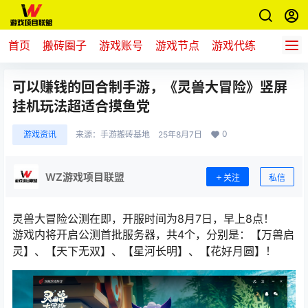
首页
搬砖圈子
游戏账号
游戏节点
游戏代练
新游推
可以赚钱的回合制手游，《灵兽大冒险》竖屏
挂机玩法超适合摸鱼党
0
游戏资讯
来源：
手游搬砖基地
25年8月7日
WZ游戏项目联盟
关注
私信
灵兽大冒险
公测在即，
开服时间为8月7日，早上8点！
游戏内将开启公测首批服务器，共4个，分别是：【万兽启
灵】、【天下无双】、【星河长明】、【花好月圆】！