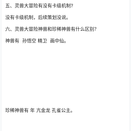
封印控制职业：方寸 沉默 群封 群体冰冻 减疗 毒输出。