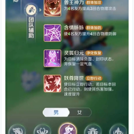
增益功能型辅助职业 盘丝 增防 加攻 复活 解控 瞬间行
动。