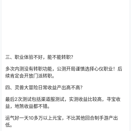
治疗类辅助职业：地府 群奶 复活 免疫反弹 减防 召唤治
疗图腾。