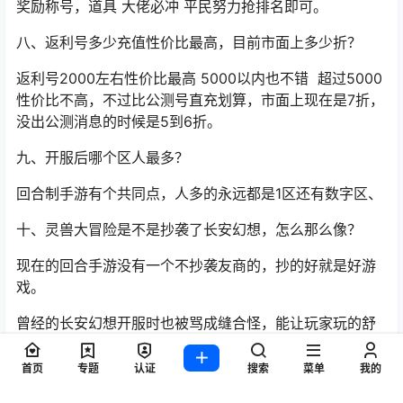
三、职业体验不好，能不能转职？
多次内测没有转职功能，公测开局谨慎选择心仪职业！后
续肯定会开放门派转职。
四、灵兽大冒险日常收益产出高不高？
最后2次测试包括渠道服测试，实测收益比较高，寻宝收
益，地煞收益都不错。
运气好一天10多万以上元宝，不比其他回合制手游产出
低。
五、灵兽大冒险有没有卡级机制?
没有卡级机制，后续策划没说。
六、灵兽大冒险神兽和珍稀神兽有什么区别？
神兽有 孙悟空 精卫 画中仙。
首页
专题
认证
搜索
菜单
我的