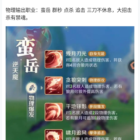
物理输出职业：蛮岳 群秒 点杀 追击 三刀不休息，大招击
杀有禁魂。