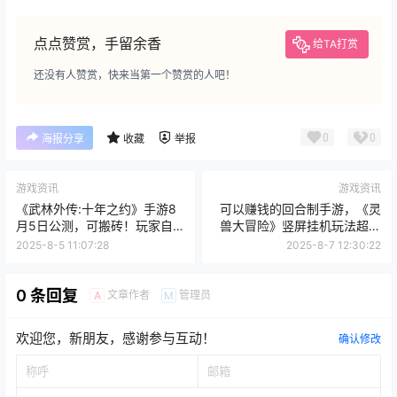
点点赞赏，手留余香
给TA打赏
还没有人赞赏，快来当第一个赞赏的人吧！
0
0
海报分享
收藏
举报
游戏资讯
游戏资讯
《武林外传:十年之约》手游8
可以赚钱的回合制手游，《灵
月5日公测，可搬砖！玩家自
兽大冒险》竖屏挂机玩法超适
由交易+官方无商城全产出，
合摸鱼党
2025-8-5 11:07:28
2025-8-7 12:30:22
20年IP情怀大作！
0 条回复
文章作者
管理员
A
M
欢迎您，新朋友，感谢参与互动！
确认修改