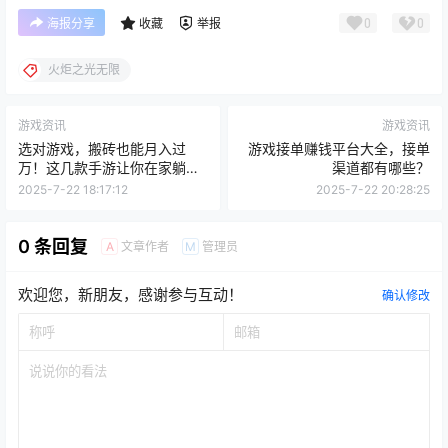
0
0
海报分享
收藏
举报
火炬之光无限
游戏资讯
游戏资讯
选对游戏，搬砖也能月入过
游戏接单赚钱平台大全，接单
万！这几款手游让你在家躺着
渠道都有哪些？
赚钱！
2025-7-22 18:17:12
2025-7-22 20:28:25
0 条回复
文章作者
管理员
A
M
欢迎您，新朋友，感谢参与互动！
确认修改