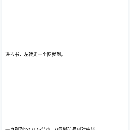
进去书，左转走一个图就到。
一直刷到130/125结束，0氪搬砖号创建完毕。