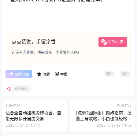
点点赞赏，手留余香
给TA打赏
还没有人赞赏，快来当第一个赞赏的人吧！
0
0
海报分享
收藏
举报
冒险岛N
外服游戏
外服游戏
适合全自动挂机搬砖项目，自
《渡鸦2国际服》搬砖指南：批
带无限多开自由交易
量上号攻略，小白也能轻松上
手！
2025-5-24 21:13:14
2025-5-27 12:44:59
0 条回复
文章作者
管理员
A
M