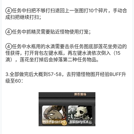
④任务中扫把不够打扫退回上一张图打10个碎片，手动合
成扫把继续打扫；
④任务中抓精灵需要贴近怪物使用灯笼；
④任务中水瓶用的水滴需要击杀任务图底部莲花坐旁边的
怪获得，打开背包左键水瓶，再左键水滴依次倒入（15
滴），莲花坐打掉后会掉落第二种任务物品。
3.全部做完后大概到57-58，去狩猎怪物图开经验BUFF升
级至60：