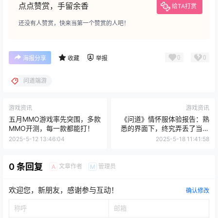
点点赞赏，手留余香
给TA打赏
还没有人赞赏，快来当第一个赞赏的人吧！
0
0
海报分享
收藏
举报
问道端游
游戏资讯
游戏资讯
五月MMO游戏率先突围，多款
《问道》情怀服体验报告：熟
MMO开测，每一款都能打！
悉的界面下，终究弄丢了当年
的味道！
2025-5-12 13:46:04
2025-5-18 11:41:58
0 条回复
文章作者
管理员
A
M
欢迎您，新朋友，感谢参与互动！
确认修改