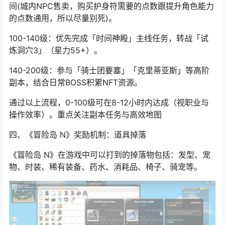
3. 死亡惩罚规避
死亡后减少80%经验获取，需使用「护身符」缩短惩罚时
间(城内NPC售卖，购买护身符需要的点数跟提升角色能力
的点数通用，所以尽量别死)。
100-140级：优先完成「时间神殿」主线任务，转战「试
炼洞穴3」（星力55+）。
140-200级：参与「骑士团要塞」「克里蒂亚斯」等高阶
副本，结合日常BOSS积累NFT资源。
通过以上流程，0-100级可在8-12小时内达成（视职业与
操作效率）。重点关注副本任务与高效地图
四、《冒险岛
N》奖励机制：道具掉落
《冒险岛 N》在游戏中可以打到的掉落物包括：发型、宠
物、时装、稀有装备、药水、消耗品、椅子、骑宠等。