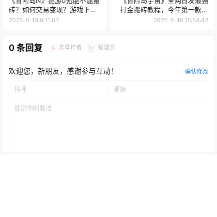
外服游戏
外服游戏
《冒险岛N》链游0氪能不能搬
《冒险岛宇宙》全网首发最强
砖？如何交易变现？游戏下载
打金搬砖教程，今年第一款大
及钱包绑定教程
型链游上线
2025-5-15 9:11:07
2025-5-16 15:54:42
0 条回复
文章作者
管理员
A
M
欢迎您，新朋友，感谢参与互动！
确认修改
首页
专题
认证
搜索
菜单
我的
提交