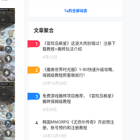
《天堂》IP手游国服将至
Ta的全部动态
文章聚合
1
《冒险岛枫星》这波大肉别错过！注册下
载教程+搬砖玩法介绍
4月23日
2
《魔兽世界时光服》1-80快速升级攻略，
保姆级教程照着做就行！
25年10月29日
3
免费游戏搬砖项目推荐，《冒险岛枫星》
搬砖保姆级教程
4月26日
4
韩国MMORPG《尤弥尔传奇》开启预注
册，账号预约和注册教程
24年12月19日