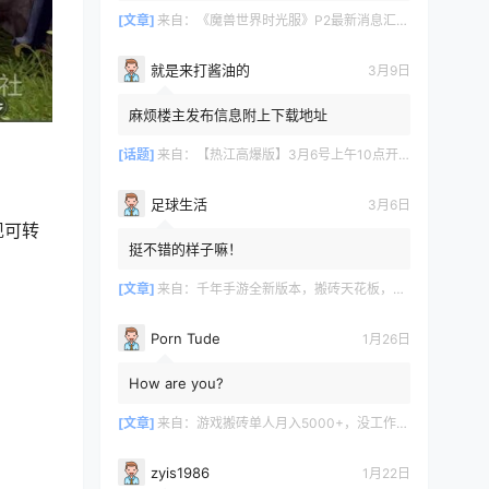
[文章]
来自：
《魔兽世界时光服》P2最新消息汇总，九大硬核干货速报
就是来打酱油的
3月9日
麻烦楼主发布信息附上下载地址
[话题]
来自：
【热江高爆版】3月6号上午10点开服
足球生活
3月6日
现可转
挺不错的样子嘛！
[文章]
来自：
千年手游全新版本，搬砖天花板，闭着眼都能赚！
Porn Tude
1月26日
How are you?
[文章]
来自：
游戏搬砖单人月入5000+，没工作在家一个人就能做
zyis1986
1月22日