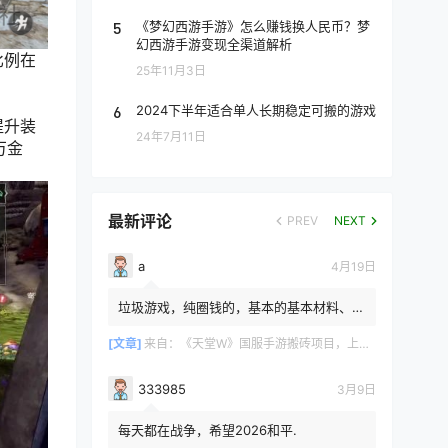
5
《梦幻西游手游》怎么赚钱换人民币？梦
幻西游手游变现全渠道解析
比例在
25年11月3日
6
2024下半年适合单人长期稳定可搬的游戏
提升装
24年7月11日
万金
最新评论
PREV
NEXT
a
4月19日
垃圾游戏，纯圈钱的，基本的基本材料、白
防卷、白武卷、白装...爆率低的你都感觉在
浪费电费，就跟别说绿...
[文章]
来自：
《天堂W》国服手游搬砖项目，上手简单稳定吃肉，适合长期搬砖！
333985
3月9日
每天都在战争，希望2026和平.