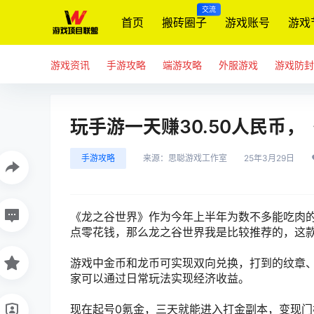
交流
首页
搬砖圈子
游戏账号
游戏
游戏资讯
手游攻略
端游攻略
外服游戏
游戏防封
玩手游一天赚30.50人民币
手游攻略
来源：
思聪游戏工作室
25年3月29日
《
龙之谷世界
》作为今年上半年为数不多能吃肉
点零花钱，那么龙之谷世界我是比较推荐的，这
游戏中金币和龙币可实现双向兑换，打到的纹章
家可以通过日常玩法实现经济收益。
现在起号
0氪金，三天就能进入打金副本，变现门