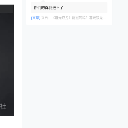
你们的群我进不了
[文章]
来自：
《暮光双龙》能搬砖吗？暮光双龙搬砖攻略教程