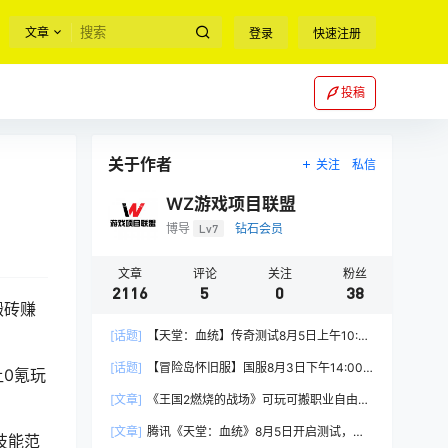
文章
登录
快速注册
投稿
关于作者
关注
私信
WZ游戏项目联盟
博导
Lv7
钻石会员
文章
评论
关注
粉丝
2116
5
0
38
搬砖赚
[话题]
【天堂：血统】传奇测试8月5日上午10:00
正式开启
[话题]
【冒险岛怀旧服】国服8月3日下午14:00
0氪玩
正式上线
[文章]
《王国2燃烧的战场》可玩可搬职业自由，
能挂机自由交易
[文章]
腾讯《天堂：血统》8月5日开启测试，
技能范