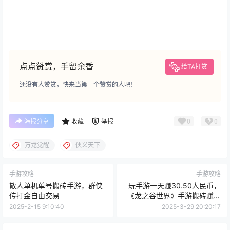
点点赞赏，手留余香
给TA打赏
还没有人赞赏，快来当第一个赞赏的人吧！
0
0
海报分享
收藏
举报
万龙觉醒
侠义天下
手游攻略
手游攻略
散人单机单号搬砖手游，群侠
玩手游一天赚30.50人民币，
传打金自由交易
《龙之谷世界》手游搬砖赚钱
项目
2025-2-15 9:10:40
2025-3-29 20:20:17