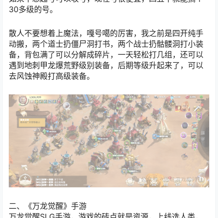
30多级的号。
散人不要想着上魔法，嘎号噶的厉害，
我之前是四开纯手
动搬，两个道士扔僵尸洞打书，两个战士扔骷髅洞打小装
备，背包满了可以分解成碎片，一天轻松打几组，还可以
遇到地刺甲龙爆荒野级别装备，后期等级升起来了，可以
去风蚀神殿打高级装备。
二、《万龙觉醒》手游
万龙觉醒SLG手游，
游戏的砖点就是资源，上线选人类，