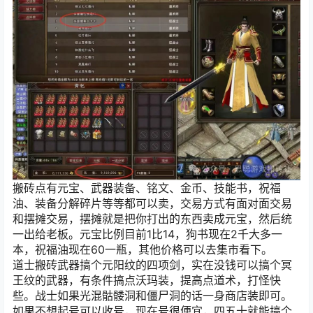
搬砖点有元宝、武器装备、铭文、金币、技能书，祝福
油、装备分解碎片等等都可以卖，交易方式有面对面交易
和摆摊交易，摆摊就是把你打出的东西卖成元宝，然后统
一出给老板。元宝比例目前1比14，狗书现在2千大多一
本，祝福油现在60一瓶，其他价格可以去集市看下。
道士搬砖武器搞个元阳纹的四项剑，实在没钱可以搞个冥
王纹的武器，有条件搞点沃玛装，提高点道术，打怪快
些。战士如果光混骷髅洞和僵尸洞的话一身商店装即可。
如果不想起号可以收号，现在号很便宜，四五十就能搞个