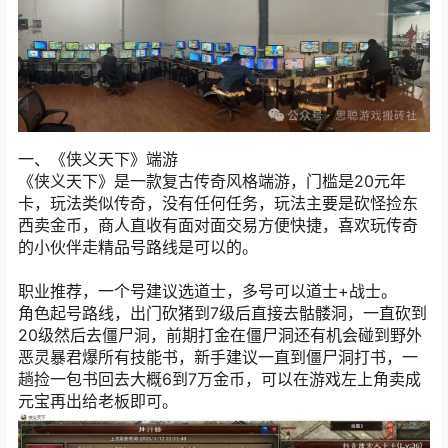
一、《侠义天下》端游
《侠义天下》是一款
复古传奇风格端游，
门槛是20元年
卡，
玩法类似传奇，没有任何任务，玩法
主要是砍怪捡东
西卖金币，商人直收有面对面交易方便快捷，
喜欢玩传奇
的小伙伴走精品号路线是可以的。
职业推荐，一个号建议选道士，多号可以道士+战士。
角色起号路线，出门砍猪到7级后直接去骷髅洞，一直砍到
20级然后去僵尸洞，
前期打金在僵尸洞还有机会碰到野外
恶灵暴君爆所有技能书，新手建议一直到僵尸洞打书，一
趟捡一包书回去大概6到7万金币，可以在游戏左上角卖成
元宝再出给老板即可。