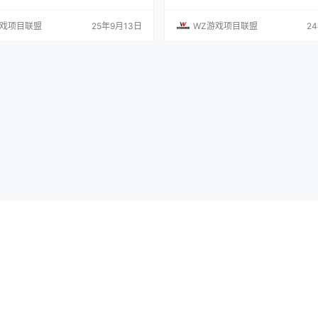
的模式需要了解，想要通过游戏赚钱必
《燕云十六声》带给我们的体验比起
的逻辑。 燕云十六声可以搬砖？ 作
手游都更贴近单机动作游戏一些，也
游戏项目联盟
25年9月13日
WZ游戏项目联盟
2
，不可避免会有玩家对搬砖感兴趣。首
游戏一经公布便吸引了不少玩家的目光
能搬砖的问题，这里进行解答。 答案：
然也是对它是寄予厚望：开放世界，A
法像传统MMO那样实现打金赚钱。 因
的品类大作标签，加上“F2P+外观内
云十六声》是一款单机模式为主的游
辑，意味着《燕云十六声》从立项之
是主流的网…
精品化游…