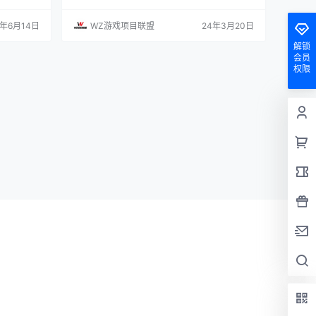
传统的动作
跑全国，稳坐国产端游顶流，网易的MMO新游
因此，这款
也不堪示弱，紧随其后。思聪游戏工作室就为大
4年6月14日
WZ游戏项目联盟
24年3月20日
。 网易自
家盘点近期国产爆款游戏，一起来看看吧。 一、
RPG这样
《射雕》：金庸正版授权，定档3.28 《射雕》是
解锁
购”的付费逻
网易研发的一款冒险类开放世界武侠RPG游戏，
会员
初就是朝着
拥有《射雕三部曲》IP正版授权，经过了多次三
权限
端测试，…