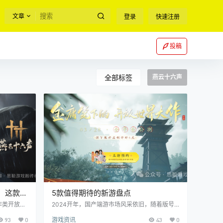
文章
登录
快速注册
投稿
全部标签
燕云十六声
，这款游
5款值得期待的新游盘点
作类开放世
2024开年，国产端游市场风采依旧，随着版号
人和单人体验
的开放下发，更有大量新游崭露头角。在第一季
93
0
游戏资讯
43
0
手感方面，
度，依旧是米哈游的二次元重磅之作《原神》领