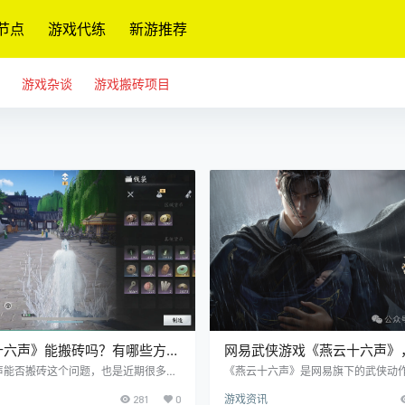
节点
游戏代练
新游推荐
游戏杂谈
游戏搬砖项目
十六声》能搬砖吗？有哪些方
网易武侠游戏《燕云十六声》
戏基本产出解释
戏好玩吗？
声能否搬砖这个问题，也是近期很多玩
《燕云十六声》是网易旗下的武侠动
兴趣的话题。毕竟同为武侠MMO，有
界RPG游戏。 游戏主要特色在于多
281
0
游戏资讯
索玩法，因此会产生需求，不过，本作
相互分隔，并且无论是从玩法上还是