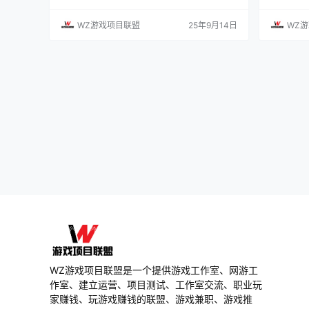
限的通宝 ④销金窟攻略 一、通宝获得途径 通宝
有些基础
有两种主要获得方式。 一种是日常玩法获得的通
须清楚基本
WZ游戏项目联盟
25年9月14日
WZ
宝，每周只能获取17.5万。 而第二种则是不会占
为MMO
用每周17.5万通宝上限的玩法。 比如心力玩法，
先是能不
单人大世界的一次性奖励，这些基本都是不会占
不能！无
用上限的。 二、速刷每周17.5万通宝 …
为，《燕
戏，并不
WZ游戏项目联盟是一个提供游戏工作室、网游工
作室、建立运营、项目测试、工作室交流、职业玩
家赚钱、玩游戏赚钱的联盟、游戏兼职、游戏推