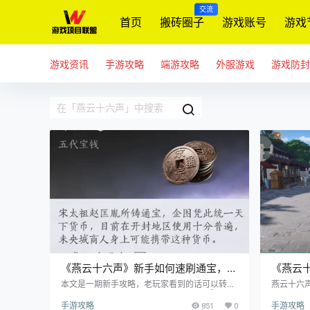
交流
首页
搬砖圈子
游戏账号
游戏
游戏资讯
手游攻略
端游攻略
外服游戏
游戏防封
《燕云十六声》新手如何速刷通宝，一
《燕云
期教会你不再缺通宝！
式？游
本文是一期新手攻略，老玩家看到的话可以转发
燕云十六
给刚入坑的新手。 内容主要有以下部分 ①通宝
家非常感
手游攻略
851
0
手游攻略
获得途径 ②速刷每周17万通宝 ③不占每周上
大量的探