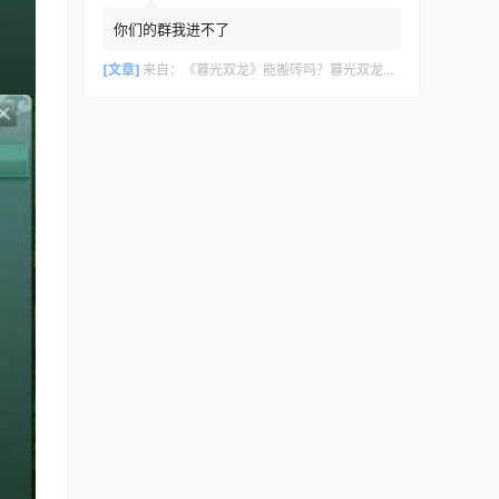
你们的群我进不了
[文章]
来自：
《暮光双龙》能搬砖吗？暮光双龙搬砖攻略教程