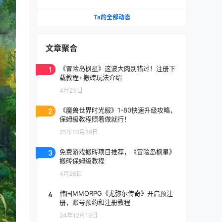
《天堂》IP手游国服将至
Ta的全部动态
文章聚合
1
《冒险岛枫星》这波大肉别错过！注册下
载教程+搬砖玩法介绍
4月23日
2
《魔兽世界时光服》1-80快速升级攻略，
保姆级教程照着做就行！
25年10月29日
3
免费游戏搬砖项目推荐，《冒险岛枫星》
搬砖保姆级教程
4月26日
4
韩国MMORPG《尤弥尔传奇》开启预注
册，账号预约和注册教程
24年12月19日