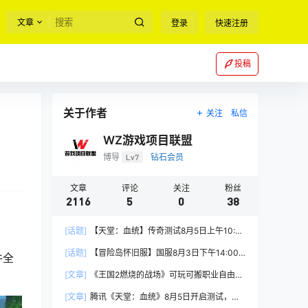
文章
登录
快速注册
投稿
关于作者
关注
私信
WZ游戏项目联盟
博导
Lv7
钻石会员
文章
评论
关注
粉丝
2116
5
0
38
[话题]
【天堂：血统】传奇测试8月5日上午10:00
正式开启
[话题]
【冒险岛怀旧服】国服8月3日下午14:00
件全
正式上线
[文章]
《王国2燃烧的战场》可玩可搬职业自由，
能挂机自由交易
[文章]
腾讯《天堂：血统》8月5日开启测试，