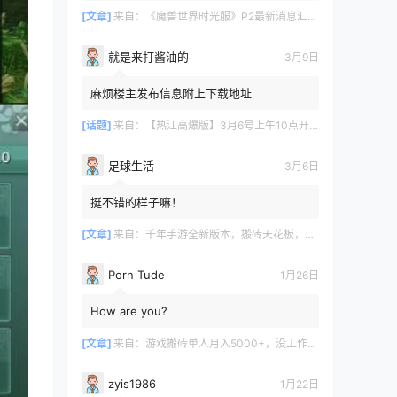
[文章]
来自：
《魔兽世界时光服》P2最新消息汇总，九大硬核干货速报
就是来打酱油的
3月9日
麻烦楼主发布信息附上下载地址
[话题]
来自：
【热江高爆版】3月6号上午10点开服
足球生活
3月6日
挺不错的样子嘛！
[文章]
来自：
千年手游全新版本，搬砖天花板，闭着眼都能赚！
Porn Tude
1月26日
How are you?
[文章]
来自：
游戏搬砖单人月入5000+，没工作在家一个人就能做
zyis1986
1月22日