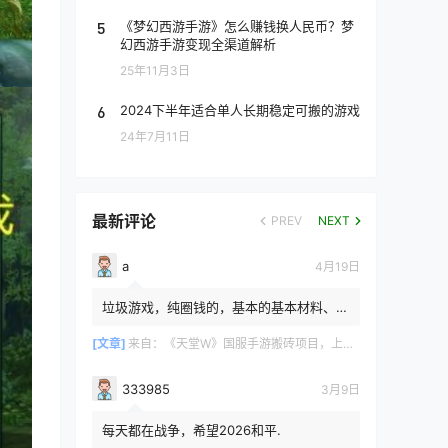
5
《梦幻西游手游》怎么赚钱换人民币？梦
幻西游手游变现全渠道解析
25年11月3日
6
2024下半年适合单人长期稳定可搬的游戏
24年7月11日
最新评论
PREV
NEXT
a
4月19日
垃圾游戏，纯圈钱的，基本的基本材料、白
防卷、白武卷、白装...爆率低的你都感觉在
浪费电费，就跟别说绿...
[文章]
来自：
《天堂W》国服手游搬砖项目，上手简单稳定吃肉，适合长期搬砖！
333985
3月9日
每天都在战争，希望2026和平.