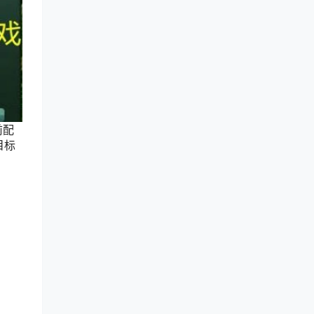
前配
目标