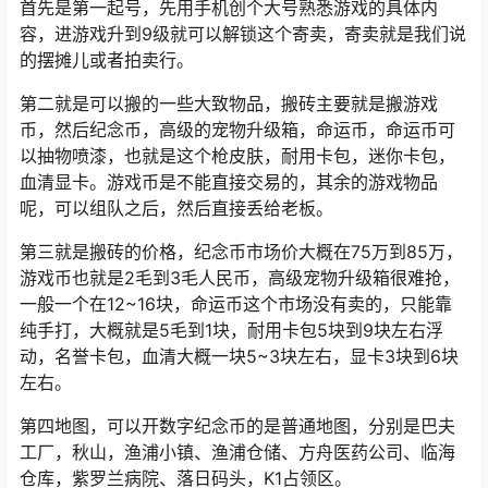
首先是第一起号，先用手机创个大号熟悉游戏的具体内
容，进游戏升到9级就可以解锁这个寄卖，寄卖就是我们说
的摆摊儿或者拍卖行。
第二就是可以搬的一些大致物品，搬砖主要就是搬游戏
币，然后纪念币，高级的宠物升级箱，命运币，命运币可
以抽物喷漆，也就是这个枪皮肤，耐用卡包，迷你卡包，
血清显卡。游戏币是不能直接交易的，其余的游戏物品
呢，可以组队之后，然后直接丢给老板。
第三就是搬砖的价格，纪念币市场价大概在75万到85万，
游戏币也就是2毛到3毛人民币，高级宠物升级箱很难抢，
一般一个在12~16块，命运币这个市场没有卖的，只能靠
纯手打，大概就是5毛到1块，耐用卡包5块到9块左右浮
动，名誉卡包，血清大概一块5~3块左右，显卡3块到6块
左右。
第四地图，可以开数字纪念币的是普通地图，分别是巴夫
工厂，秋山，渔浦小镇、渔浦仓储、方舟医药公司、临海
仓库，紫罗兰病院、落日码头，K1占领区。