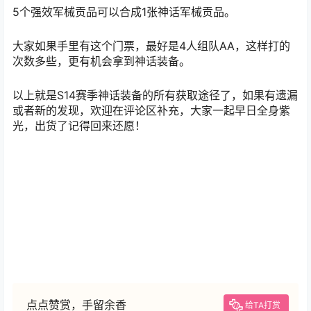
精良巢穴钥匙的获取方式是，打初级或者强力巢穴boss开
箱子有概率触发彼列，击杀之后掉落精良巢穴钥匙。
普通的巢穴钥匙比较好获得，刷地狱狂潮蠕虫，
开宝箱，
佣兵商店的首领钥匙等等。
神话军械贡品
暴雪修复了神话军械贡品必掉神话的bug（不当人啊），
但是出神话的概率还是挺高的，体感上比打精良巢穴boss
高一点。
5个强效军械贡品可以合成1张神话军械贡品。
大家如果手里有这个门票，最好是4人组队AA，这样打的