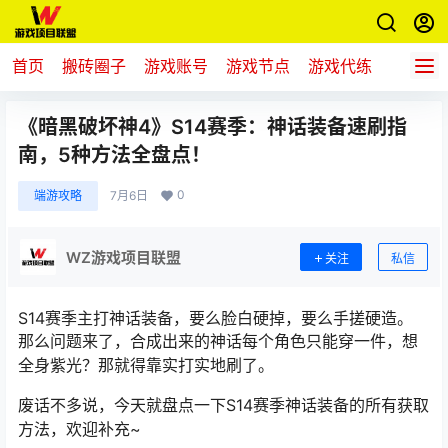
首页
搬砖圈子
游戏账号
游戏节点
游戏代练
新游推
《暗黑破坏神4》S14赛季：神话装备速刷指
南，5种方法全盘点！
0
端游攻略
7月6日
WZ游戏项目联盟
关注
私信
S14赛季主打神话装备，要么脸白硬掉，要么手搓硬造。
那么问题来了，合成出来的神话每个角色只能穿一件，想
全身紫光？那就得靠实打实地刷了。
废话不多说，今天就盘点一下S14赛季神话装备的所有获取
方法，欢迎补充~