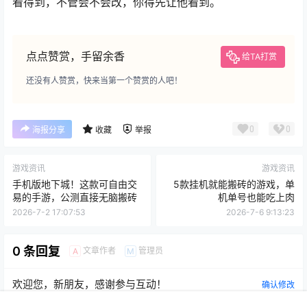
刷怪墓碑，打boss墓碑，等待主教来救你的过程是一段宝
贵的记忆和不能省略的社交行为，作为早期的冒险岛来
说，是非常有氛围的体验。
除此之外，第二次测试期间，将会向全体测试玩家发放测
试补给箱，帮助大家在测试游戏的过程中不至于太痛苦。
大家也可以去观察一下，如果不使用补给箱的角色养成起
来体验如何，尽量多发帖或者发视频吐槽，这样官方才能
看得到，不管会不会改，你得先让他看到。
点点赞赏，手留余香
给TA打赏
还没有人赞赏，快来当第一个赞赏的人吧！
0
0
海报分享
收藏
举报