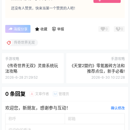
点点赞赏，手留余香
给TA打赏
还没有人赞赏，快来当第一个赞赏的人吧！
0
0
海报分享
收藏
举报
传奇世界无双
手游攻略
手游攻略
《传奇世界无双》灵兽系统玩
《天堂2盟约》零氪搬砖方法和
法攻略
推荐点位，新手必看!
2026-6-28 21:29:52
2026-6-30 10:22:28
0 条回复
文章作者
管理员
A
M
欢迎您，新朋友，感谢参与互动！
确认修改