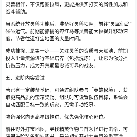
一个人闯荡中州未免势单力薄，前期如果能有一只优秀的
灵兽相伴，不仅跑图拉风，更能提供实打实的属性加成和
战斗辅助。
当系统开放灵兽功能后，准备好灵兽项圈，前往”灵犀仙岛”
碰碰运气。前期能抓捕的枣红马等灵兽能大幅提升移动速
度，节省往返打宝地图的大量时间。
成功捕捉只是第一步——关注灵兽的资质与天赋池，前期
投入少量资源进行基础培养（包括洗炼），让它为你分担
抗伤压力，成为开荒期最忠诚可靠的战友。
五、进阶内容尝试
若已有一定装备基础，可通过组队参与「
英雄秘境
」，获
取更高品质的宝箱奖励。组队时可设置队伍目标，系统会
自动匹配目标一致的玩家，无需手动招募。
装备强化向更高星级推进，优先强化核心部位。
前往野外打宝地图，寻找精英怪物与首领怪进行击杀，可