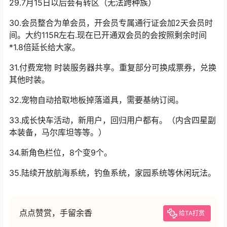
29.7月15日以后会有转区（无法跨种族）
30.会员整合为单会员，开会员专属通行证会加2天会员时
间。大约115R左右.现在已开通双会员的会按照剩余时间
*1.8倍延长给大家。
31.付费宠物 时装服务器共享。重复部分可换成票券，兑换
其他时装。
32.宠物自动拾取地板掉落道具，需要基纳订阅。
33.成长快车活动，新用户，回归用户都有。（内含四星副
本装备，马尔库坦等等。）
34.新角色栏位，8个变9个。
35.陆续开放航海系统，钓鱼系统，家园系统等休闲玩法。
点点赞赏，手留余香
给TA打赏