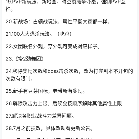
19.PVP新玩法，新地图。时空裂缝争夺战，强制PVP互
推。
20.新战场：
占领战
玩法，属性平衡大家都一样。
21.100人大逃杀玩法。（吃鸡）
22.女团联名外观，穿外观可变成对应样子。
23.《塔2劲舞团》
24.移除奖励次数和boss击杀次数，改为打完副本不开包的
次数有限制。
25.新手有豆芽图标，老带新有奖励。
26.解除攻击力上限。后续会按顺序解除其他属性上限
27.解决各职业战斗力差异问题。
28.7月之前技改，具体改动看更新公告。