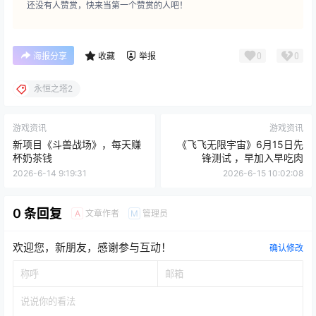
还没有人赞赏，快来当第一个赞赏的人吧！
0
0
海报分享
收藏
举报
永恒之塔2
游戏资讯
游戏资讯
新项目《斗兽战场》，每天赚
《飞飞无限宇宙》6月15日先
杯奶茶钱
锋测试 ，早加入早吃肉
2026-6-14 9:19:31
2026-6-15 10:02:08
0 条回复
文章作者
管理员
A
M
欢迎您，新朋友，感谢参与互动！
确认修改