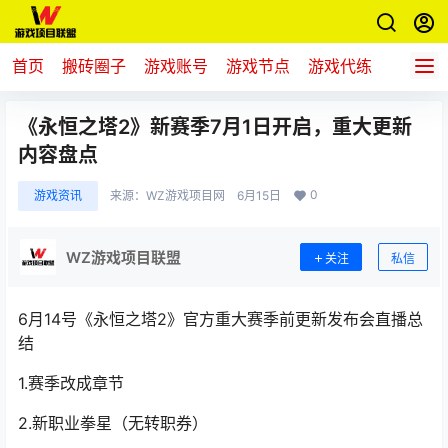
首页
搬砖圈子
游戏账号
游戏节点
游戏代练
新游推
《永恒之塔2》新赛季7月1日开启，重大更新
内容盘点
0
游戏资讯
来源：
WZ游戏项目网
6月15日
WZ游戏项目联盟
关注
私信
6月14号《
永恒之塔2
》官方重大赛季前更新发布会直播总
结
1.赛季改成章节
2.新职业
拳星
（无转职券）