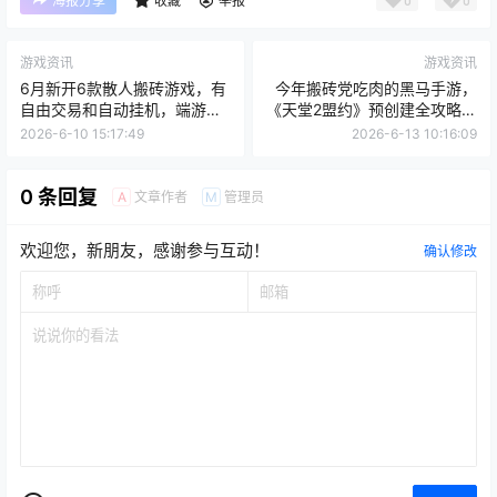
海报分享
收藏
举报
游戏资讯
游戏资讯
6月新开6款散人搬砖游戏，有
今年搬砖党吃肉的黑马手游，
自由交易和自动挂机，端游手
《天堂2盟约》预创建全攻略，
游都有，附带搬砖攻略
新人直接抄作业
2026-6-10 15:17:49
2026-6-13 10:16:09
0 条回复
文章作者
管理员
A
M
欢迎您，新朋友，感谢参与互动！
确认修改