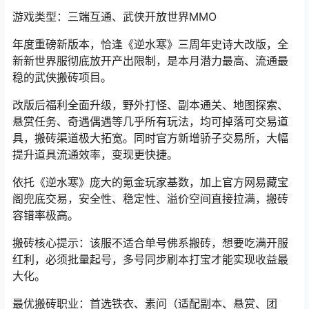
游戏类型：三端互通、武侠开放世界MMO
年度重磅新版本，恰逢《逆水寒》三周年史诗大改版，全
新新世界服彻底放开产出限制，是本月潜力最高、流通最
稳的武侠搬砖项目。
改版后福利全面升级，野外打怪、副本通关、地图探索、
悬赏任务、奇遇偶遇等几乎所有玩法，均可掉落可交易道
具，搬砖渠道极大拓宽。同时官方新增骄子交易所，大幅
提升道具流通效率，变现更快捷。
依托《逆水寒》庞大的氪金玩家基数，加上官方
网易藏宝
阁
兜底交易，安全性、稳定性、溢价空间直接拉满，搬砖
容错率极高。
搬砖核心提示：该服不适合单号佛系搬砖，想要吃满开服
红利，必须批量起号，多号同步刷本打宝才能实现收益最
大化。
最优搬砖职业：首选铁衣、素问（适配副本、悬赏、团