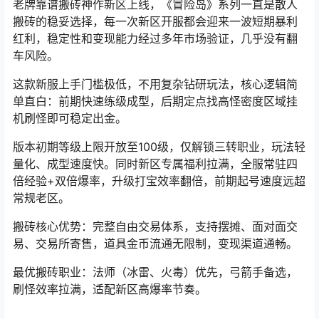
老牌靠谱搬砖神作新区上线，《
冒险岛
》系列一直是散人
搬砖的稳妥选择，每一次新区开服都会迎来一波短期暴利
红利，稳定性和变现能力经过多年市场验证，几乎没有翻
车风险。
这款新服上手门槛极低，不用复杂钻研玩法，核心逻辑简
单直白：前期快速练级成型，后期定点找高怪密度区域挂
机刷怪即可稳定出金。
版本初期等级上限开放至100级，仅解锁三转职业，玩法轻
量化、成型速度快。同时新区专属福利拉满，全服常驻四
倍经验+双倍爆率，升级打宝效率翻倍，前期起号速度远超
常规老区。
搬砖核心优势：完整自由交易体系，支持摆摊、面对面交
易、交易所寄售，道具金币流通无限制，变现渠道通畅。
最优搬砖职业：法师（冰雷、火毒）优先，弓箭手备选，
刷怪效率拉满，适配新区高爆率节奏。