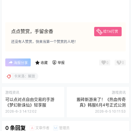
点点赞赏，手留余香
给TA打赏
还没有人赞赏，快来当第一个赞赏的人吧！
0
0
海报分享
收藏
举报
卡米洛：解放
游戏资讯
游戏资讯
可以点对点自由交易的手游
搬砖新游来了！《热血传奇
《梦幻新诛仙》轻享服
真》韩服6月4号正式公测
2026-6-3 14:12:02
2026-6-5 10:11:53
0 条回复
文章作者
管理员
A
M