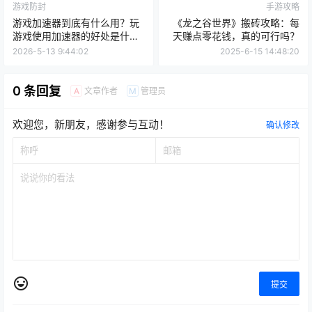
游戏防封
手游攻略
游戏加速器到底有什么用？玩
《龙之谷世界》搬砖攻略：每
游戏使用加速器的好处是什
天赚点零花钱，真的可行吗？
么？
2026-5-13 9:44:02
2025-6-15 14:48:20
0 条回复
文章作者
管理员
A
M
欢迎您，新朋友，感谢参与互动！
确认修改
提交