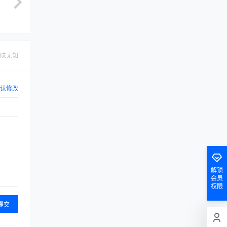
昧无知
认修改
解锁
会员
权限
提交