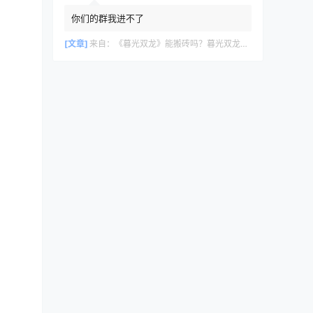
你们的群我进不了
[文章]
来自：
《暮光双龙》能搬砖吗？暮光双龙搬砖攻略教程