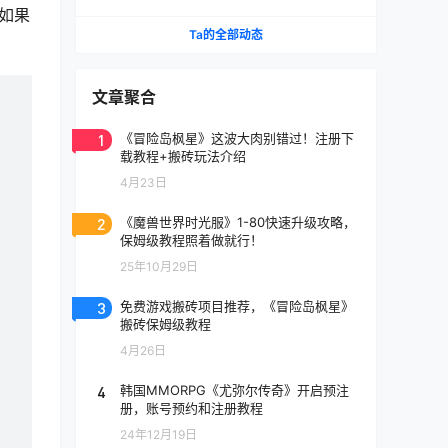
《天堂》IP手游国服将至
如果
Ta的全部动态
文章聚合
1
《冒险岛枫星》这波大肉别错过！注册下
载教程+搬砖玩法介绍
4月23日
2
《魔兽世界时光服》1-80快速升级攻略，
保姆级教程照着做就行！
25年10月29日
3
免费游戏搬砖项目推荐，《冒险岛枫星》
搬砖保姆级教程
4月26日
4
韩国MMORPG《尤弥尔传奇》开启预注
册，账号预约和注册教程
24年12月19日