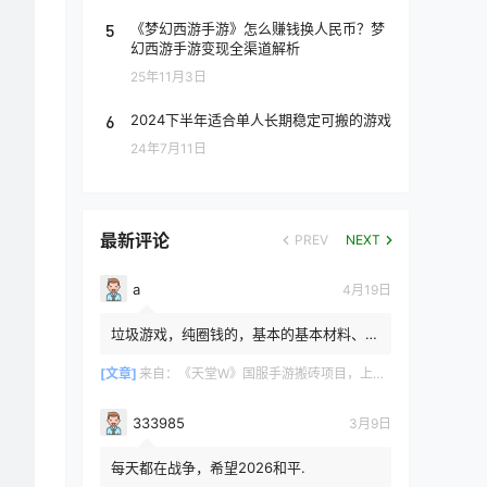
5
《梦幻西游手游》怎么赚钱换人民币？梦
幻西游手游变现全渠道解析
25年11月3日
6
2024下半年适合单人长期稳定可搬的游戏
24年7月11日
最新评论
PREV
NEXT
a
4月19日
垃圾游戏，纯圈钱的，基本的基本材料、白
防卷、白武卷、白装...爆率低的你都感觉在
浪费电费，就跟别说绿...
[文章]
来自：
《天堂W》国服手游搬砖项目，上手简单稳定吃肉，适合长期搬砖！
333985
3月9日
每天都在战争，希望2026和平.