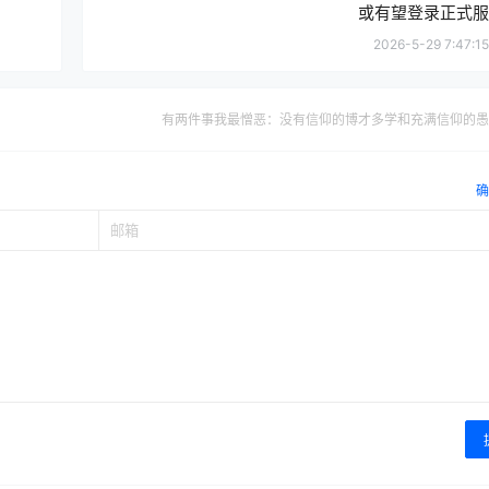
或有望登录正式服
2026-5-29 7:47:15
有两件事我最憎恶：没有信仰的博才多学和充满信仰的愚
确