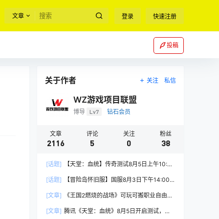
文章
登录
快速注册
投稿
关于作者
关注
私信
WZ游戏项目联盟
博导
Lv7
钻石会员
文章
评论
关注
粉丝
2116
5
0
38
[话题]
【天堂：血统】传奇测试8月5日上午10:00
正式开启
[话题]
【冒险岛怀旧服】国服8月3日下午14:00
正式上线
[文章]
《王国2燃烧的战场》可玩可搬职业自由，
能挂机自由交易
[文章]
腾讯《天堂：血统》8月5日开启测试，