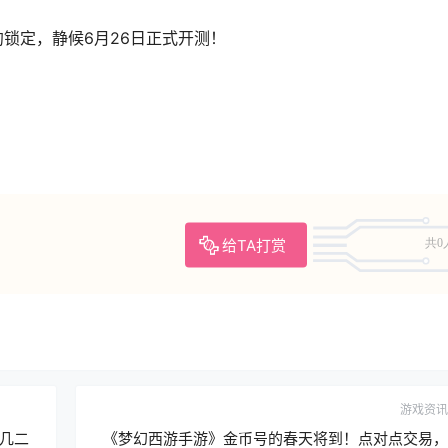
锁定，静候6月26日正式开测！
给TA打赏
共0
游戏资讯
几二
《梦幻西游手游》金币号的春天将到！点对点交易，