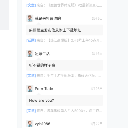
[文章]
来自：
《魔兽世界时光服》P2最新消息汇总，九大硬核干货速报
就是来打酱油的
3月9日
麻烦楼主发布信息附上下载地址
[话题]
来自：
【热江高爆版】3月6号上午10点开服
足球生活
3月6日
挺不错的样子嘛！
[文章]
来自：
千年手游全新版本，搬砖天花板，闭着眼都能赚！
Porn Tude
1月26日
How are you?
[文章]
来自：
游戏搬砖单人月入5000+，没工作在家一个人就能做
zyis1986
1月22日