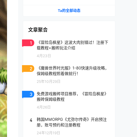
《天堂》IP手游国服将至
Ta的全部动态
文章聚合
1
《冒险岛枫星》这波大肉别错过！注册下
载教程+搬砖玩法介绍
4月23日
2
《魔兽世界时光服》1-80快速升级攻略，
保姆级教程照着做就行！
25年10月29日
3
免费游戏搬砖项目推荐，《冒险岛枫星》
搬砖保姆级教程
4月26日
4
韩国MMORPG《尤弥尔传奇》开启预注
册，账号预约和注册教程
24年12月19日