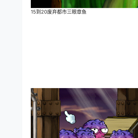
15到20
废弃都市
三眼章鱼