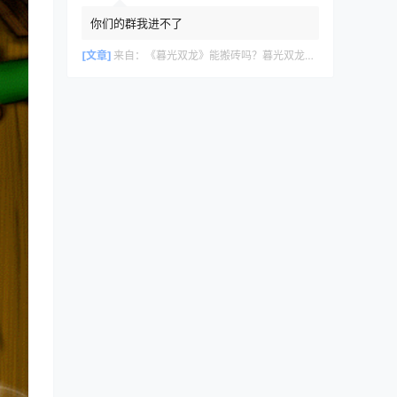
你们的群我进不了
[文章]
来自：
《暮光双龙》能搬砖吗？暮光双龙搬砖攻略教程