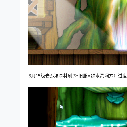
8到15级去魔法森林刷(怀旧服=绿水灵洞穴）过度