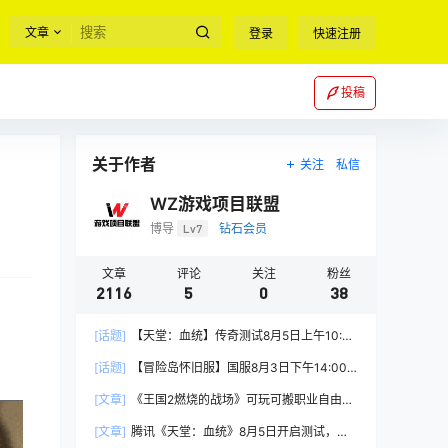
文章
登录
快速注册
投稿
关于作者
关注
私信
WZ游戏项目联盟
博导
Lv7
钻石会员
文章
评论
关注
粉丝
2116
5
0
38
[话题]
【天堂：血统】传奇测试8月5日上午10:00
正式开启
[话题]
【冒险岛怀旧服】国服8月3日下午14:00
正式上线
[文章]
《王国2燃烧的战场》可玩可搬职业自由，
能挂机自由交易
[文章]
腾讯《天堂：血统》8月5日开启测试，