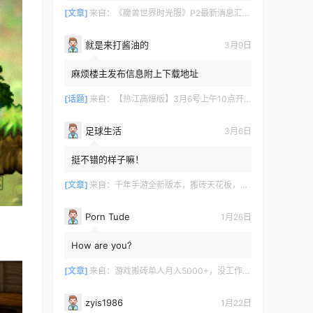
[文章]
来自：
《魔兽世界时光服》P2最新消息汇总，九大硬核干货速报
就是来打酱油的
3月9日
麻烦楼主发布信息附上下载地址
[话题]
来自：
【热江高爆版】3月6号上午10点开服
足球生活
3月6日
挺不错的样子嘛！
[文章]
来自：
千年手游全新版本，搬砖天花板，闭着眼都能赚！
Porn Tude
1月26日
How are you?
[文章]
来自：
游戏搬砖单人月入5000+，没工作在家一个人就能做
zyis1986
1月22日