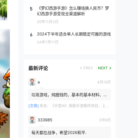
5
《梦幻西游手游》怎么赚钱换人民币？梦
幻西游手游变现全渠道解析
25年11月3日
6
2024下半年适合单人长期稳定可搬的游戏
24年7月11日
最新评论
PREV
NEXT
a
4月19日
垃圾游戏，纯圈钱的，基本的基本材料、白
防卷、白武卷、白装...爆率低的你都感觉在
浪费电费，就跟别说绿...
[文章]
来自：
《天堂W》国服手游搬砖项目，上手简单稳定吃肉，适合长期搬砖！
333985
3月9日
每天都在战争，希望2026和平.