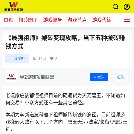
首页
搬砖圈子
游戏账号
游戏节点
游戏代练
新游推
《最强祖师》搬砖变现攻略，当下五种搬砖赚
钱方式
0
手游攻略
5月17日
WZ游戏项目联盟
关注
私信
老玩家应该都懂祖师目前的硬通货为天河碧玉，不知道如
何交易？小众方式还有一些其它途径。
本期为萌新道友科普下祖师搬砖赚钱的途径，目前祖师游
戏搬砖大致有以下几个方向，碧玉天河/法宝/装备/原胚/玉
符，