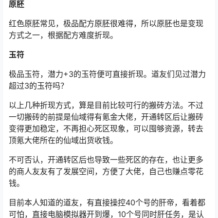
原胚
红色原胚常见，极品配方原胚很难得，所以原胚也是变现
方式之一，根据配方难度折现。
玉符
极品玉符，潜力+3的玉符便可直接折现。道友们见过潜力
超过3的玉符吗？
以上几种折现方式，算是目前比较可行的搬砖方法。不过
一切搬砖的前提是仙域得有氪金大佬，开通转区后让搬砖
变得更加稳定，不再担心死区现象，可以囤够资源，转去
顶氪大佬所在的仙域出货收钱。
不可否认，开通转区后也导致一些死区的存在，也让更多
的商人友友有了发展空间，方便了大佬，自己也赚点零花
钱。
目前本人知道的道友，有直接操控40个号的肝帝，看着都
可怕，直接电脑模拟器开到爆，10个号同时肝任务，是认