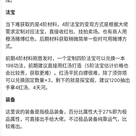
成。
法宝
当下难获取的是4阶材料，4阶法宝的变现方式是根据大佬
需求定制对应法宝，直接收红包、挂拍卖场。也有商人用
橙汤赌博红色，后期材料获取稍微简单一些时可用赌博方
式。
前期4阶材料刚首发时，一个定制四阶法宝可以兑换一本
198功法，前期建议直接用红汤打造（5阶法宝估计价格也
会比较贵，获取更难）。红汤平民白嫖很难，除了须弥塔
可以兑换固定数量×3，剩下的就是探宝阁，建议1200抽出
手拿4红汤、4天河。
装备
这里说的装备是指极品装备，百分比属性大于27%即为极
品属性，可直接出手给大佬。不过极品装备纯靠运气，比
较难出。