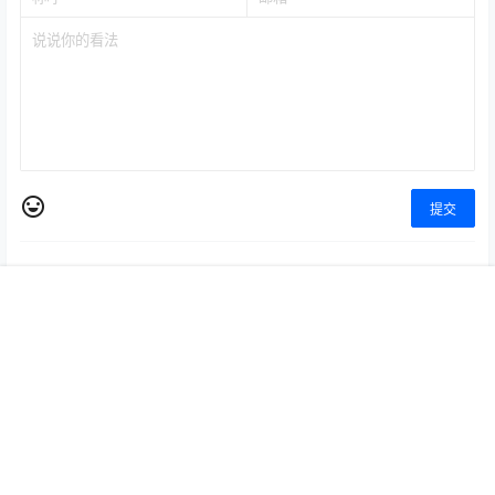
欢迎您，新朋友，感谢参与互动！
确认修改
提交
首页
专题
认证
搜索
菜单
我的
暂无讨论，说说你的看法吧
Copyright © 2026
WZ游戏项目联盟
查询 7 次，耗时 0.1355 秒