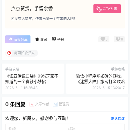
点点赞赏，手留余香
给TA打赏
还没有人赞赏，快来当第一个赞赏的人吧！
0
0
海报分享
收藏
举报
剑雨如歌归来
手游攻略
手游攻略
《诺亚传说口袋》99%玩家不
微信小程序能搬砖的游戏，
知道的一个省钱小妙招
《迷雾大陆》搬砖打金攻略
2026-5-11 15:25:48
2026-5-15 13:20:17
0 条回复
文章作者
管理员
A
M