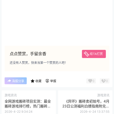
点点赞赏，手留余香
给TA打赏
还没有人赞赏，快来当第一个赞赏的人吧！
0
0
海报分享
收藏
举报
游戏资讯
游戏资讯
全网游戏搬砖项目实测：最全
《异环》搬砖卖初始号，4月
搬砖游戏排行榜，热门搬砖游
23日公测福利白嫖指南附兑换
戏推荐
码！
2026-4-22 9:34:24
2026-4-24 13:37:55