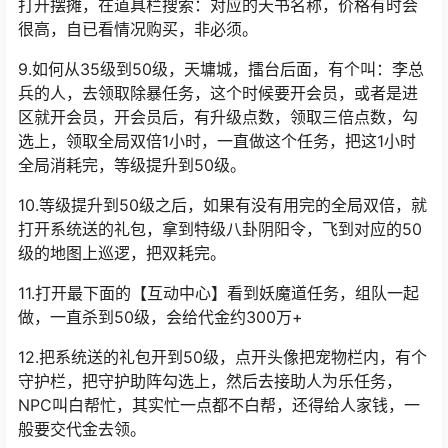
罗，降魔斩，怒击，目的是为了做任务效率，小气鬼别
打。
8.天书从道具商城开出来，或者是从集市去购买，或者是
打开摆摊，在道具栏搜索：对应的天书名称，价格有时会
很高，自已看情况购买，非必须。
9.如何从35级到50级，
天墉城
，擂台后面，有个叫：李总
兵的人，去领取除暴任务，这个时候要开会员，或者是进
区就开会员，开会员后，有升级点数，领取三倍点数，勾
选上，领取全局双倍1小时，一直做这个任务，把这1小时
全局消耗完，等级提升到50级。
10.等级提升到50级之后，如果有没有用完的全局双倍，就
打开系统送的礼包，拿到特级八卦阴阳令，飞到对应的50
级的地图上巡逻，把双耗完。
11.打开最下面的【互动中心】看到妖魔道任务，组队一起
做，一直杀到50级，会给代金约300万+