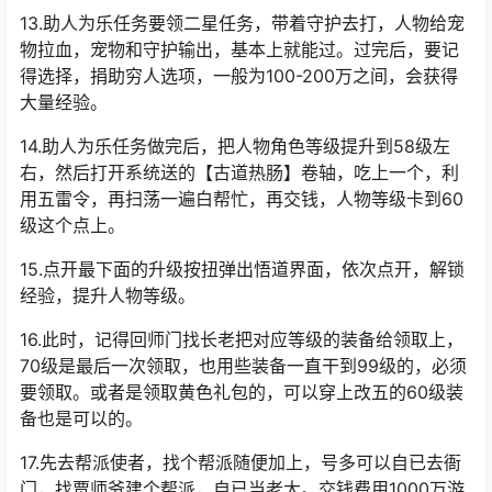
12.把系统送的礼包开到50级，点开头像把宠物栏内，有个
守护栏，把守护助阵勾选上，然后去接助人为乐任务，
NPC叫白帮忙，其实忙一点都不白帮，还得给人家钱，一
般要交代金去领。
13.助人为乐任务要领二星任务，带着守护去打，人物给宠
物拉血，宠物和守护输出，基本上就能过。过完后，要记
得选择，捐助穷人选项，一般为100-200万之间，会获得
大量经验。
14.助人为乐任务做完后，把人物角色等级提升到58级左
右，然后打开系统送的【古道热肠】卷轴，吃上一个，利
用五雷令，再扫荡一遍白帮忙，再交钱，人物等级卡到60
级这个点上。
15.点开最下面的升级按扭弹出悟道界面，依次点开，解锁
经验，提升人物等级。
16.此时，记得回师门找长老把对应等级的装备给领取上，
70级是最后一次领取，也用些装备一直干到99级的，必须