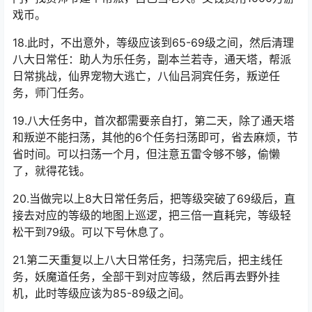
要领取。或者是领取黄色礼包的，可以穿上改五的60级装
备也是可以的。
17.先去帮派使者，找个帮派随便加上，号多可以自已去衙
门，找贾师爷建个帮派，自已当老大。交钱费用1000万游
戏币。
18.此时，不出意外，等级应该到65-69级之间，然后清理
八大日常任：助人为乐任务，副本
兰若寺
，通天塔，帮派
日常挑战，仙界宠物大逃亡，八仙吕洞宾任务，叛逆任
务，师门任务。
19.八大任务中，首次都需要亲自打，第二天，除了通天塔
和叛逆不能扫荡，其他的6个任务扫荡即可，省去麻烦，节
省时间。可以扫荡一个月，但注意五雷令够不够，偷懒
了，就得花钱。
20.当做完以上8大日常任务后，把等级突破了69级后，直
接去对应的等级的地图上巡逻，把三倍一直耗完，等级轻
松干到79级。可以下号休息了。