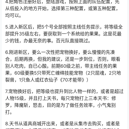
3.一个手机号注册10个角色，一个信息也可以注册10个
号，这也是人家允许的，只管注册就是了！官方网站去领
取个新媒体礼包，价值不菲！
4.把角色注册好后，登陆游戏，按照上面的队伍配置，先
从低投入的地方开始，选择第三种配置，或第五种配置，
均可以。
5.进入新区后，把5个号全部按照主线任务提示，将等级全
部提升35级左右，要获取到一个系统给的果果。这是花最
少的钱，办最无奈的事。百元队直接跳过。
6.刚进新区，要么一次性把宠物换好，要么慢慢的先凑
合，后期再换，但我的建议，还是一步到位，否则，眼看
别人吃肉，自已心酸。前期60级之前，带主线任务的果
果，60级要换5只带
死亡缠绵
技能宠物（2只屈魂，2只地
裂兽，1只鱼人或红衣仙子《70才能带》）
7.宠物换好后，把等级也提升到比人物一样的，或者是超过
人物15级，并且打上天书，每只宠物打上三本天书：修