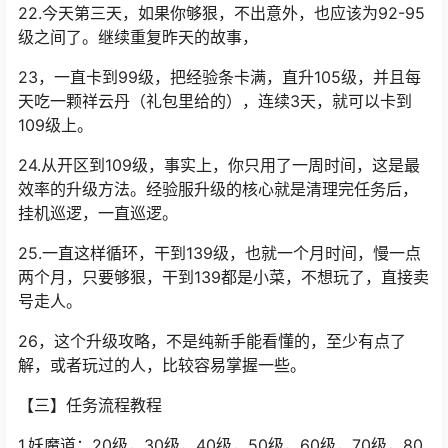
21.第二天重复以上八大日常任务，扫荡完后，把主线任
务，妖魔道任务，全部干到对应等级，然后再去野外挂
机，此时等级应该为85-89级之间。
22.今天第三天，如果你够狠，不出意外，也应该为92-95
级之间了。继续重复昨天的故事，
23，一直卡到99级，把经验条卡满，直升105级，并且每
天吃一颗
祥云丹
（礼包里给的），连续3天，就可以卡到
109级上。
24.从开区到109级，事实上，你只用了一周时间，这是最
效率的升级方法。经验服升级的核心就是清理完任务后，
挂机巡逻，一直巡逻。
25.一直这样循环，干到139级，也就一个月时间，慢一点
两个月，只要够狠，干到139都是小菜，不想玩了，直接卖
号走人。
26，这个升级攻略，不是纯新手能看懂的，至少有点了