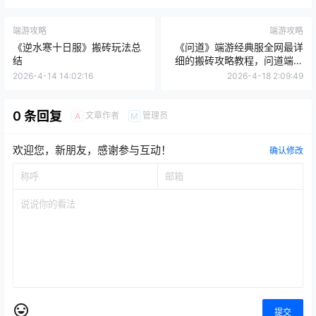
1
0
海报分享
收藏
举报
问道端游
端游攻略
端游攻略
《逆水寒十日服》搬砖玩法总
《问道》端游经典服全网最详
结
细的搬砖攻略教程，问道端游
人物装备打造和宠物打造教程
2026-4-14 14:02:16
2026-4-18 2:09:49
0 条回复
文章作者
管理员
A
M
欢迎您，新朋友，感谢参与互动！
确认修改