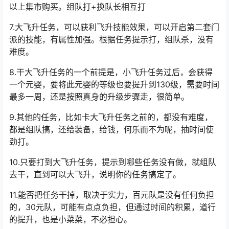
了，一个任务2块钱，满世界都是人。
6.宠物飞升任务达到的条件：人物道行不低于3500左右，
不然会在第一回合被障碍，出不来。宠物飞升完提交的材
料为：碧桃，蓬连子，12级丹药，灵芝仙草，九圣散，可
以上集市购买。组队打+换队长相互打
7.大飞升任务，可以获利飞升技能效果，可以开启第二套门
派的技能，有属性加强。根据任务提示打，组队杀，没有
难度。
8.干大飞升任务的一个前提是，小飞升任务过后，会获得
一个元婴，要将此元婴的等级也要提升到130级，需要时间
最多一周，还是按照真身的升级步骤走，很简单。
9.其他的任务，比如卡大飞升任务之前的，都没有难度，
都是组队搞，还给装备，给钱，何乐而不为呢，抽时间使
劲打。
10.只要打到大飞升任务，提示到哪些任务没有做，就组队
去干，直到可以大飞升，说明你的任务搞定了。