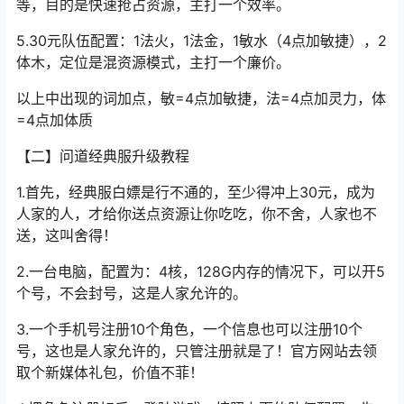
是，杀不动野外boss，赚点零花钱可以。
4.速效队配置：2敏火（4点加敏捷），1法金，1法水，1法
木，定位是：清理天地星、星神、boss，上古，海盗等
等，目的是快速抢占资源，主打一个效率。
5.30元队伍配置：1法火，1法金，1敏水（4点加敏捷），2
体木，定位是混资源模式，主打一个廉价。
以上中出现的词加点，敏=4点加敏捷，法=4点加灵力，体
=4点加体质
【二】问道经典服升级教程
1.首先，经典服白嫖是行不通的，至少得冲上30元，成为
人家的人，才给你送点资源让你吃吃，你不舍，人家也不
送，这叫舍得！
2.一台电脑，配置为：4核，128G内存的情况下，可以开5
个号，不会封号，这是人家允许的。