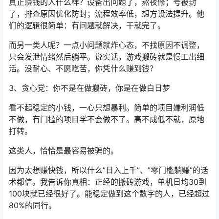
真正赚钱的人什么样？设备出问题了，熬夜修；号被封
了，排查原因优化防封；流程效率低，想方设法提升。他
们的逻辑很简单：有问题就解决，干就完了。
而另一类人呢？一点小问题就炸心态，不找原因不调整，
只会发泄情绪然后躺平。说实话，游戏搬砖就是慢工出细
活。没耐心、不愿吃苦，你凭什么赚到钱？
3、贪心党：你不是在做搬砖，你是在做白日梦
看不起稳定的小钱，一心只想暴利。简单的项目嫌利润低
不做，有门槛的项目学不会做不了。高不成低不就，原地
打转。
这类人，恰恰是最容易被骗的。
因为太想赚快钱，所以什么”日入上千”、”零门槛躺赚”的话
术都信。我告诉你真相：正经的搬砖游戏，单机日均30到
100块就已经很好了。能稳定做到这个数字的人，已经超过
80%的同行。