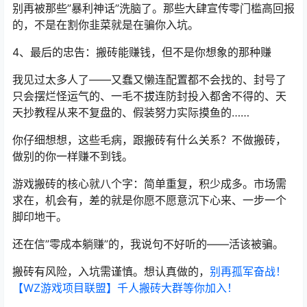
别再被那些”暴利神话”洗脑了。那些大肆宣传零门槛高回报
的，不是在割你韭菜就是在骗你入坑。
4、最后的忠告：搬砖能赚钱，但不是你想象的那种赚
我见过太多人了——又蠢又懒连配置都不会找的、封号了
只会摆烂怪运气的、一毛不拔连防封投入都舍不得的、天
天抄教程从来不复盘的、假装努力实际摸鱼的……
你仔细想想，这些毛病，跟搬砖有什么关系？不做搬砖，
做别的你一样赚不到钱。
游戏搬砖的核心就八个字：简单重复，积少成多。市场需
求在，机会有，差的就是你愿不愿意沉下心来、一步一个
脚印地干。
还在信”零成本躺赚”的，我说句不好听的——活该被骗。
搬砖有风险，入坑需谨慎。想认真做的，
别再孤军奋战！
【WZ游戏项目联盟】千人搬砖大群等你加入！