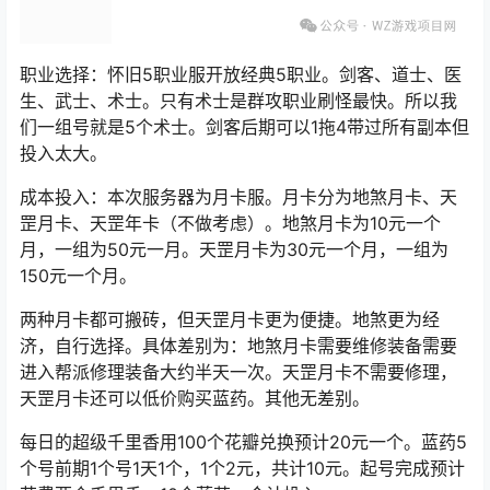
职业选择：怀旧5职业服开放经典5职业。剑客、道士、医
生、武士、术士。只有术士是群攻职业刷怪最快。所以我
们一组号就是5个术士。剑客后期可以1拖4带过所有副本但
投入太大。
成本投入：本次服务器为月卡服。月卡分为地煞月卡、天
罡月卡、天罡年卡（不做考虑）。地煞月卡为10元一个
月，一组为50元一月。天罡月卡为30元一个月，一组为
150元一个月。
两种月卡都可搬砖，但天罡月卡更为便捷。地煞更为经
济，自行选择。具体差别为：地煞月卡需要维修装备需要
进入帮派修理装备大约半天一次。天罡月卡不需要修理，
天罡月卡还可以低价购买蓝药。其他无差别。
每日的
超级千里香
用100个花瓣兑换预计20元一个。蓝药5
个号前期1个号1天1个，1个2元，共计10元。起号完成预计