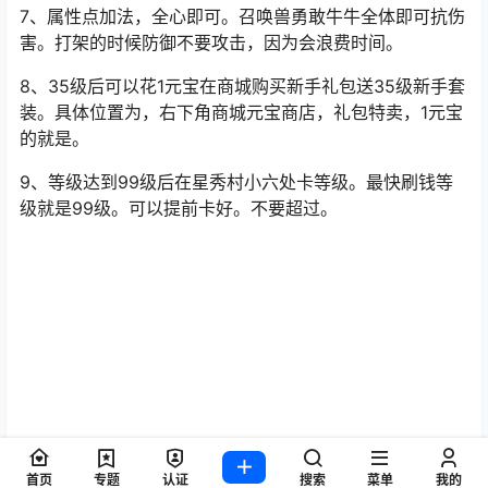
虑。
6、强力药水，前期刷野必备。每个号1瓶，新区预计两三
块钱1瓶。1瓶可以用7天。必备！商人处购买。使用后7天
内无限次使用。不会消失，最大叠加8小时。挂机死了的原
因大概率就是没有吃强力药水或者是血蓝不够了。
7、属性点加法，全心即可。召唤兽勇敢牛牛全体即可抗伤
害。打架的时候防御不要攻击，因为会浪费时间。
8、35级后可以花1元宝在商城购买新手礼包送35级新手套
装。具体位置为，右下角商城元宝商店，礼包特卖，1元宝
的就是。
9、等级达到99级后在星秀村小六处卡等级。最快刷钱等
级就是99级。可以提前卡好。不要超过。
首页
专题
认证
搜索
菜单
我的