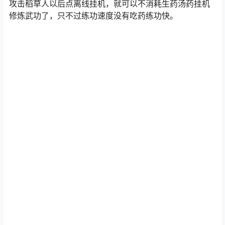
攻击稻草人以后点离线挂机，就可以不消耗生药汤药挂机
修炼武功了，只不过练功速度没有吃药练功快。