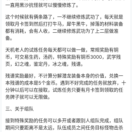
定是牛马，抢不到在去打猪狗鹿）多开可以去打犀牛黑
牛，这里要注意最多5开，官方限制只能5开。
打够1000铜币的皮和肉或者肉块就去牛俊买本无击阵修炼
满级（皮和肉或者肉块可以去老板娘卖铜币，肉=4铜币，
皮=7铜币，肉块=12铜币，10000铜币=1金币）无极阵满
级以后在打1000铜币去老侠客买一本黑沙刚体学习，后面
一直用黑沙抗怪就可以慢慢修炼了。
这个时候就有俩条路了，一不继续修炼武功了，每天就是
领取月卡签到然后打打牛马，犀牛黑牛，掉落的材料装备
都有消耗，会有人收，二继续修炼武功为了上二层做准
备。
天机老人
的试炼任务每天都可以做一做，常规奖励有铜
币，可交易生药，汤药，特殊奖励有铜币3000，武学残
页，幻之魂，鉴定丹，冰之魂，残谱。
残谱奖励最好，不计算分解潜龙装备本身的价值，兑换一
本残谱的成本是5个金币。遇到不好完成的任务就放弃，十