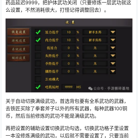
药品延迟9999，把护体武功关闭（只要修炼一层武功就这
么设置，不然消耗很大，打怪记得调整回去）。
关于自动切换满级武功，首选背包要有全系武功的武器，
去铁匠买除了拳套斧子以外的所有武器，每种武器100铜
币，然后当前修炼的武功不能是满级武功。
再把设置的辅助设置切换武功勾选，切换武功格子里设置
一本没修炼满级的武功，以后就不需要设置了，只要当前