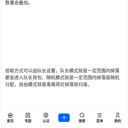
分钟以后可以在接取，试炼任务只要有月卡签到领取的任
务牌子就可以无限做。
三、关于组队
接到特殊奖励的任务可以多开或者跟别人组队完成，组队
期间只要距离不是太远，队伍成员之间任务目标怪物击杀
数量会叠加。
拾取方式可以由队长设置，队长模式就是一定范围内掉落
都会进入队长背包，随机模式就是一定范围内掉落是随机
分配，自由模式就是谁离得近掉落就归谁。
首页
专题
认证
搜索
菜单
我的