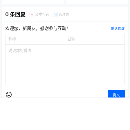
手游攻略
手游攻略
《三角洲行动》新赛季搬砖攻
2026稳定打金手游排行榜，运
略
气好一天几百
2026-1-30 17:18:26
2026-2-24 16:22:11
0 条回复
文章作者
管理员
A
M
欢迎您，新朋友，感谢参与互动！
确认修改
首页
专题
认证
搜索
菜单
我的
提交