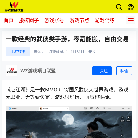
首页
搬砖圈子
游戏账号
游戏节点
游戏代练
新游推
一款经典的武侠类手游，零氪能搬，自由交易
0
手游攻略
来源：
手游搬砖基地
1月31日
WZ游戏项目联盟
关注
私信
《
赴江湖
》
是一款MMORPG/国风武侠大世界游戏，游戏
无职业、无等级设定，
游戏很好玩，画质也很棒。