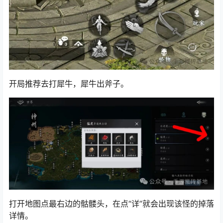
开局推荐去打犀牛，犀牛出斧子。
打开地图点最右边的骷髅头，在点“详”就会出现该怪的掉落
详情。