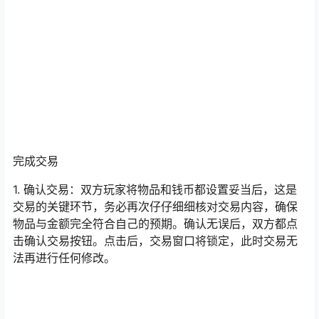
交易的金额数字，系统便会自动进位，精准换算好对应的
金、银、铜数量。例如，输入 15000，系统会瞬间自动显
示为 1 金 50银，大大简化了交易操作流程。
完成交易
1. 确认交易：双方玩家将物品和钱币都设置妥当后，这是
交易的关键环节，务必再次仔仔细细核对交易内容，确保
物品与金额完全符合自己的预期。确认无误后，双方都点
击确认交易按钮。点击后，交易窗口将锁定，此时交易无