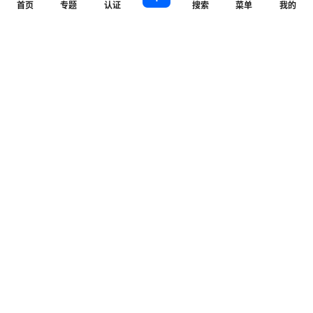
首页
专题
认证
搜索
菜单
我的
提交
暂无讨论，说说你的看法吧
Copyright © 2026
WZ游戏项目联盟
查询 7 次，耗时 0.1161 秒