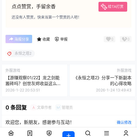
点点赞赏，手留余香
给TA打赏
还没有人赞赏，快来当第一个赞赏的人吧！
0
0
海报分享
收藏
举报
永恒之塔2
外服游戏
外服游戏
【游赚观察01/22】龙之剑能
《永恒之塔2》分享一下新副本
搬砖吗？创世灰烬收益这么
的心得攻略
高？永恒之塔2新赛季表现如
2026-1-22 20:53:51
2026-1-24 13:49:43
何？荣耀出征大肉搬点！明日
方舟终末地今日上线！
0 条回复
文章作者
管理员
A
M
欢迎您，新朋友，感谢参与互动！
确认修改