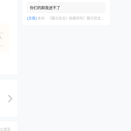
你们的群我进不了
[文章]
来自：
《暮光双龙》能搬砖吗？暮光双龙搬砖攻略教程
人
以宽容