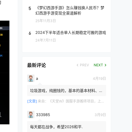
功
5
《梦幻西游手游》怎么赚钱换人民币？梦
幻西游手游变现全渠道解析
25年11月3日
6
2024下半年适合单人长期稳定可搬的游戏
24年7月11日
最新评论
PREV
NEXT
a
4月19日
垃圾游戏，纯圈钱的，基本的基本材料、白
防卷、白武卷、白装...爆率低的你都感觉在
浪费电费，就跟别说绿...
[文章]
来自：
《天堂W》国服手游搬砖项目，上手简单稳定吃肉，适合长期搬砖！
333985
3月9日
每天都在战争，希望2026和平.