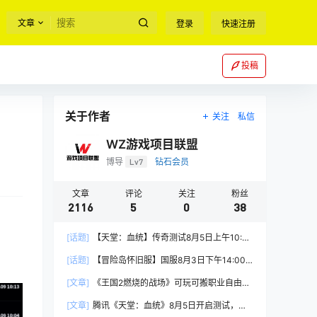
文章
登录
快速注册
投稿
关于作者
关注
私信
WZ游戏项目联盟
博导
Lv7
钻石会员
文章
评论
关注
粉丝
2116
5
0
38
[话题]
【天堂：血统】传奇测试8月5日上午10:00
正式开启
[话题]
【冒险岛怀旧服】国服8月3日下午14:00
正式上线
[文章]
《王国2燃烧的战场》可玩可搬职业自由，
能挂机自由交易
[文章]
腾讯《天堂：血统》8月5日开启测试，