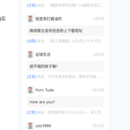
[文章]
来自：
《魔兽世界时光服》P2最新消息汇总，九大硬核干货速报
确实
就是来打酱油的
3月9日
麻烦楼主发布信息附上下载地址
[话题]
来自：
【热江高爆版】3月6号上午10点开服
足球生活
3月6日
挺不错的样子嘛！
[文章]
来自：
千年手游全新版本，搬砖天花板，闭着眼都能赚！
Porn Tude
1月26日
How are you?
[文章]
来自：
游戏搬砖单人月入5000+，没工作在家一个人就能做
zyis1986
1月22日