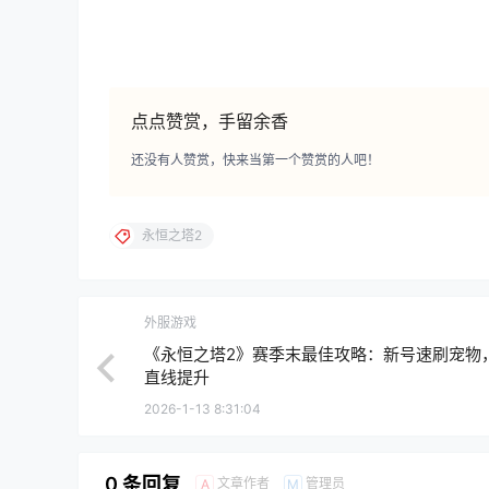
点点赞赏，手留余香
还没有人赞赏，快来当第一个赞赏的人吧！
永恒之塔2
外服游戏
《永恒之塔2》赛季末最佳攻略：新号速刷宠物
直线提升
2026-1-13 8:31:04
0 条回复
文章作者
管理员
A
M