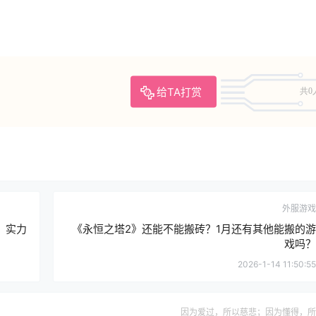
给TA打赏
共0
外服游戏
，实力
《永恒之塔2》还能不能搬砖？1月还有其他能搬的游
戏吗？
2026-1-14 11:50:55
因为爱过，所以慈悲；因为懂得，所