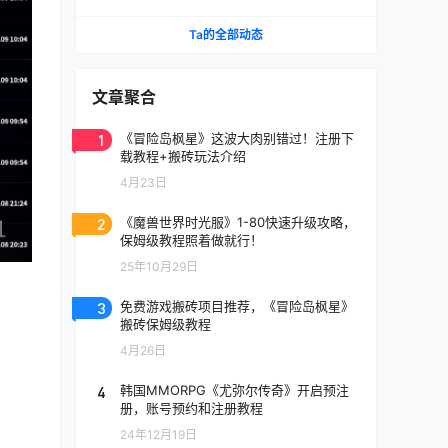
《天堂》IP手游国服将至
Ta的全部动态
文章聚合
1
《冒险岛枫星》这波大肉别错过！注册下
载教程+搬砖玩法介绍
4月23日
2
《魔兽世界时光服》1-80快速升级攻略，
保姆级教程照着做就行！
25年10月29日
3
免费游戏搬砖项目推荐，《冒险岛枫星》
搬砖保姆级教程
4月26日
4
韩国MMORPG《尤弥尔传奇》开启预注
册，账号预约和注册教程
24年12月19日