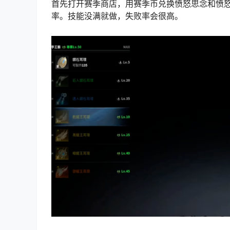
首先打开赛季商店，用赛季币兑换愤怒思念和愤
率。技能没满就做，失败率会很高。