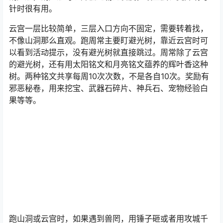
针时很有用。
云宫一层比较简单，三层入口方向不固定，需要转着找，
不像山洞那么直观。跑周常主要盯避光树，靠近云宫时可
以看到活动提示，没有避光树就直接跳过。周常除了云宫
的避光树，还有用太阳铭文和月亮铭文蕴养的辉叶香这种
树。两种铭文共享每周10次次数，不是各自10次。奖励有
邪恶秘卷，用来挖宝、武器石碎片、神兵石、宠物经验白
果等等。
跑山洞或云宫时，如果遇到兽罔，用锤子砸或者用攻城千
机弩就能收掉。避光树每周上限15次，打完不用开箱子，
奖励会发给你，包括修复石、悬赏令、鳞片、杂籍、百年