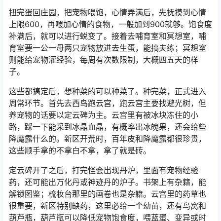
扭完蛋回庄园，把宠物喂饱，心情弄满后，先抚摸到心情
上限600，再喂加心情的食物，一般加到900就够。饱食度
补满后，就可以进行蜕变了。接着去哺育室和冥想室，哺
育室要一公一母两只宠物放进去生蛋，能搞夫练；冥想室
则能给宠物灌经验，每周有次数限制，大概四五天的样
子。
这些都搞定后，想种菜的可以种菜了。种完菜，正式进入
周常环节。首先去西岛跑云宫，跑云宫主要找避光树，但
养宠物的话要以定云碑为主。云宫里有被冰块冻住的小
路，踩一下能采到冰晶血晶，有概率出冰魄果，还会给些
降魔露什么的。新区开荒时，百年皮和降魔露都很珍贵，
这些顺手拿的不拿白不拿，拿了就是砖。
定云碑开了之后，打完怪会出现丹炉，里面有宠物经验
药，还可能出万化丹或神迹丹的炉子。书架上有杂籍，能
解锁图鉴；梳妆台那里的画卷也是杂籍。云宫里的药草也
很重要，新区特别缺药，这里必给一个幼苗，还有鸟窝和
葫芦瓶，葫芦瓶可以降低宠物饱食度，喂蓝蛋、变异或时