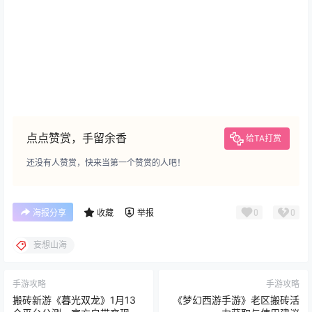
点点赞赏，手留余香
给TA打赏
还没有人赞赏，快来当第一个赞赏的人吧！
0
0
海报分享
收藏
举报
妄想山海
手游攻略
手游攻略
搬砖新游《暮光双龙》1月13
《梦幻西游手游》老区搬砖活
全平台公测，官方自带变现平
力获取与使用建议
台，搬砖攻略抢先看
2026-1-10 8:45:23
2026-1-10 21:20:52