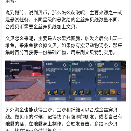
用省。
说到搬砖，说到贝币，那么怎么获取呢，主要来源之一就
是悬赏任务，不同星级的悬赏给的金丝穿贝线数量不同。
合成贝币需要金丝穿贝线加上文贝。
文贝怎么来呢，主要是去水里找图腾，触发之后会出现一
堆鱼，采集鱼就会掉文贝。如果你有搜寻动物词条，那采
集时百分百获得一份基础产物，用来刷文贝特别实用。
另外淘金也能获得金沙，金沙和纤维可以合成金丝穿贝
线。做贝币的时候，记得找个有貔貅的朋友，或者自己有
貔貅的话，在貔貅身上制作，会触发暴击，多给不少贝
币，比在铸币台做划算多了。