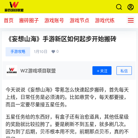
首页
搬砖圈子
游戏账号
游戏节点
游戏代练
新游推
《妄想山海》手游新区如何起步开始搬砖
0
手游攻略
1月10日
WZ游戏项目联盟
关注
私信
今天说说《
妄想山海
》零氪怎么快速起步搬砖，首先每天
上线，日常任务是必须清的。比如悬赏令，每天都要接，
而且一定要尽量接五星任务。
五星任务给的东西好，有盒子还有治愈道具，其他低星级
的奖励就比较拉胯了。要是刷新不到五星，就多刷几次。
因为到了后期，贝币根本用不完，前期那点贝币，真的不