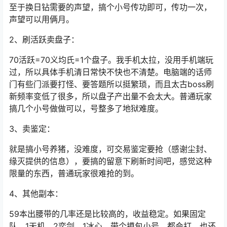
至于换日钻需要的声望，搞个小号传功即可，传功一次，
声望可以用俩月。
2、刷活跃卖盘子：
70活跃=70义均氏=1个盘子。我手机太拉，没用手机端玩
过，所以具体手机清日常快不快也不清楚。电脑端的话师
门有些门派要打怪、要答题所以挺繁琐，而且太古boss刷
新频率变低了很多，所以盘子产出量不会太大。普通玩家
搞几个小号做做可以，号整多了地狱难度。
3、卖鉴定：
就是搞小号养猪，没难度，可交易鉴定要抢（感谢尘封、
缘灭提供的信息），要搞的留意下刷新时间吧，感觉这种
限量的东西，普通玩家很难抢的到。
4、其他副本：
59本出腰带的几率还是比较高的，收益稳定。如果固定
队，1天机、2奕剑、1冰心，带个摸包小号，都会打，也还