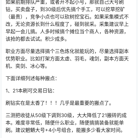
如果前期排队严重，或者开不起小号，那就自己大号刷
钻，买卖盘子，到30级后优先搞个手工，可以挖草挖矿
（最贵），竞争小点也可以砍树挖宝石。如果采集模式不
改，无论资源长到什么程度了，碰到就采。采集建议早上
早起一会儿搞。人多时候搞个摊位当个商人，各种资源，
该抢的都去试试。积少成多。
职业方面尽量选择搞个三色炼化就能玩的，尽量选择副本
优势职业。比如打架方面太虚、羽毛，魂剑，副本方面天
机、奕剑、冰心等。
下面详细列述每种搬点：
1、21本刷可交易日钻：
刷钻实在是太香了！！！几乎是最重要的搬点了。
三测把收徒从50级下调到30级，大大降低了21搬砖的成
本。难度非常低，随便什么职业，随便搞搞装备就能单
刷。建议魍魉大号+4小号组合，能搬多少看大家时间。