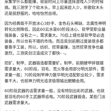
采集学什么都能赚，就是时间上尽量选择游戏人少的时候
搞。我三测学了个砍木头，早上起来趁人少，听歌砍木头
还是挺舒服的，哈哈怡然自得。
因为经典版不开放冰心3妙手、金色石头稀缺、念属性神明
转化比例降低，因此60云水是60阶段冰心、软甲受职业最
强装备，没有之一，需求量大。70后上镜也是软甲受必选
装备，所以也有不错的市场。而且奕剑前期过度装很多都
要靠手工装，所以，纺织、挖草最赚，当然挖草竞争也最
激烈，三测奕剑泛滥成灾了都快- -。
挖矿，制甲、武器锻造都需要矿。制甲，前期硬甲碎银摆
需求量大，60阶段，羽毛、荒火等会用部分明光部件，需
求量一般；70阶段制甲神力散华明光适配职业较少，需求
量不大，也就神力明光追求极限输出魍魉会用。
60阶段武器的话需求量一般，没有特别出彩的武器，也就
是羽毛的60手工武器带追电。70阶段武器锻造，某些门派
武器需求量大。