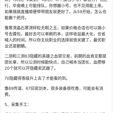
行，毕竟晚上可能排队，你想搬小号，也不见得能上来。
如果搞搞直播顺便带带朋友就更好了。从59开始，怎么也
能搬个把月。
像寒溟晶石寒溟碎粒无暇之玉，如果价格合适也可以搞小
号去摸包，最好去可以单刷的本，这样收益最大化，也省
喊人的时间。所以你主玩职业的选择就很关键了，最优职
业还是魍魉。
二测和三测63隐藏的英雄之血禁交易，前期的血肯定都是
团长拿，所以公测时候勤快点，自己喊本当团长，血攒够
20个就可以开隐藏卖武器了。
70隐藏得等级升上去了才能看的到。
像69传道、67旧奕剑本，很多装备很吃香，可能会有消
费。
5、采集手工：