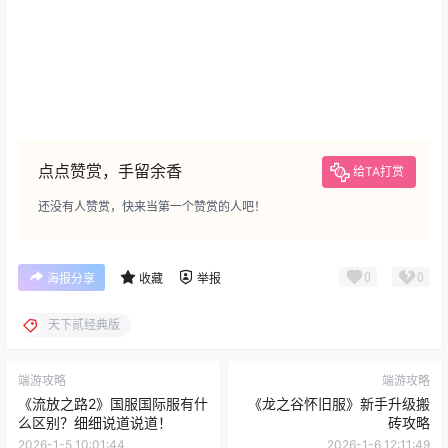
点点赞赏，手留余香
给TA打赏
还没有人赞赏，快来当第一个赞赏的人吧！
0
0
海报分享
收藏
举报
天下贰经典版
端游攻略
端游攻略
《流放之路2》国服国际服有什
《龙之谷怀旧服》新手升级搬
么区别？细细说道说道！
砖攻略
2026-1-5 10:01:44
2026-1-6 12:11:49