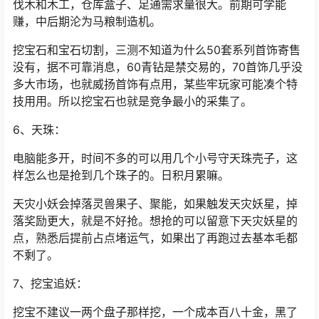
伐木和木工，仓库盒子、足通需求量很大。前期可学能
赚，中后期沦为马粮制造机。
挖宝石和宝石切割，三测不知道为什么50套系列首饰寄售
没有，据不可靠消息，60青钻是禁交易的，70首饰几乎没
多大市场，也就威扬首饰有点用，某些牢玩家可能凑个特
技用用。所以挖宝石也就是竞争最小的采集了。
6、天珠：
电脑能多开，时间不多的可以用几个小号守天珠壳子，这
样怎么也是抢到几个珠子的。日积月累嘛。
天灾小妖会掉落灵兽果子、聚能，如果触发天灾妖星，掉
落奖励更大，就是不好抢。想抢的可以留意下天灾妖星的
点，熟悉后提前占点堵运气，如果出了再跑过去基本毛都
不剩了。
7、挖宝追妖：
挖宝不建议一两个盘子那样挖，一个成本百八十金，黑了