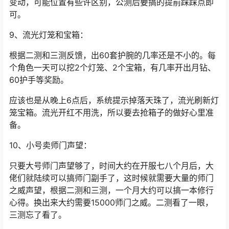
变动，可能位置有些许区别，公测后要搞的提前踩踩点即
可。
9、流光灯笼和宝箱：
根据二测和三测反馈，出60套护腕的几率还是不小的。每
个角色一天可以挖2个灯笼、2个宝箱，有几率开出月钻、
60护手等奖励。
应该也是从晚上6点后，系统提示掉落天珠了，流光刷新灯
笼宝箱。流光开红不用洗，所以要去抢箱子的做好心里准
备。
10、小号卖师门声望：
只要大号师门声望够了，时间大约在开服七八个月后，大
佬们就陆续可以搞师门副手了，这时候就需要大量的师门
之威声望，根据二测和三测，一个月大约可以搞一本修行
心得。换出来大约需要15000师门之威。二测看了一眼，
三测忘了看了。