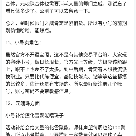
合体，元魂珠合体也需要消耗大量的师门之威，测试忘了
看具体多少了。公测了可以去留意一下。
总之，到时候师门之威肯定是紧俏货。所以有小号的前期
别偷懒哈哈，能赚点。
11、小号卖角色：
虽然官方不开藏宝阁，这不是有其他交易平台嘛。大家玩
的搬砖小号，做日长周长，官方又压等级，等级应该能跟
上，跟不上也差不了太多。到中后期，肯定有人想换流派
换职业。只要比代练便宜，基础技能点、钻等等这些都攒
的比较多，估计还是有市场的。所以最好新注册几个账
号，账号密码不要带敏感信息。
12、元魂珠方面：
小号补给攒化雪聚能喂珠子：
活动补给会给大量的化雪聚能，师徒声望每周也给100聚
能。所以小号攒着，只要攒到一定数量就可以喂珠子卖，